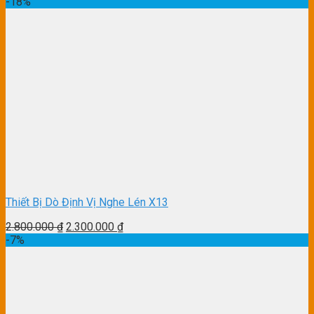
-18%
Thiết Bị Dò Định Vị Nghe Lén X13
2.800.000
₫
2.300.000
₫
-7%