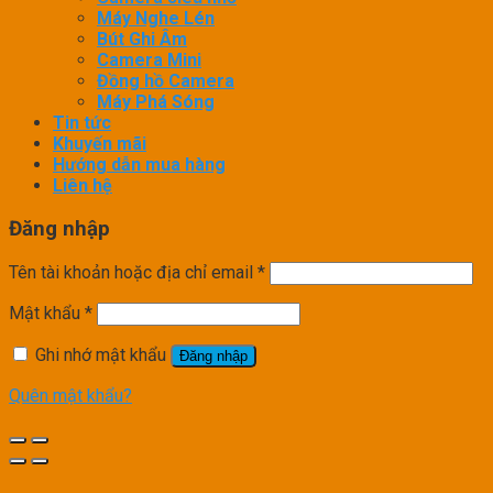
Máy Nghe Lén
Bút Ghi Âm
Camera Mini
Đồng hồ Camera
Máy Phá Sóng
Tin tức
Khuyến mãi
Hướng dẫn mua hàng
Liên hệ
Đăng nhập
Tên tài khoản hoặc địa chỉ email
*
Mật khẩu
*
Ghi nhớ mật khẩu
Đăng nhập
Quên mật khẩu?