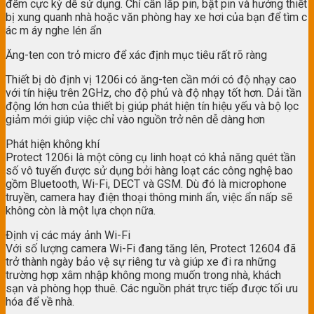
đếm cực kỳ dễ sử dụng. Chỉ cần lắp pin, bật pin và hướng thiết
bị xung quanh nhà hoặc văn phòng hay xe hơi của bạn để tìm c
ác m áy nghe lén ẩn
Ăng-ten con trỏ micro để xác định mục tiêu rất rõ ràng
Thiết bị dò định vị 1206i có ăng-ten cần mới có độ nhạy cao
với tín hiệu trên 2GHz, cho độ phủ và độ nhạy tốt hơn. Dải tần
động lớn hơn của thiết bị giúp phát hiện tín hiệu yếu và bộ lọc
giảm mới giúp việc chỉ vào nguồn trở nên dễ dàng hơn
Phát hiện không khí
Protect 1206i là một công cụ linh hoạt có khả năng quét tần
số vô tuyến được sử dụng bởi hàng loạt các công nghệ bao
gồm Bluetooth, Wi-Fi, DECT và GSM. Dù đó là microphone
truyền, camera hay điện thoại thông minh ẩn, việc ẩn nấp sẽ
không còn là một lựa chọn nữa.
Định vị các máy ảnh Wi-Fi
Với số lượng camera Wi-Fi đang tăng lên, Protect 12604 đã
trở thành ngày bảo vệ sự riêng tư và giúp xe đi ra những
trường hợp xâm nhập không mong muốn trong nhà, khách
sạn và phòng họp thuê. Các nguồn phát trực tiếp được tối ưu
hóa để về nhà.