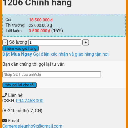
1206 Chính hãng
Giá:
18.500.000
₫
Thị trường:
22.000.000
₫
(16%)
Tiết kiệm:
3.500.000
₫
Số lượng
Thêm vào giỏ hàng
Đặt Mua Ngay
Gọi điện xác nhận và giao hàng tận nơi
Bạn cần chúng tôi gọi lại tư vấn
Liên hệ:
CSKH:
094.2468.000
(8-21h cả thứ 7, CN)
Email:
Camerasieunho9x@gmail.com