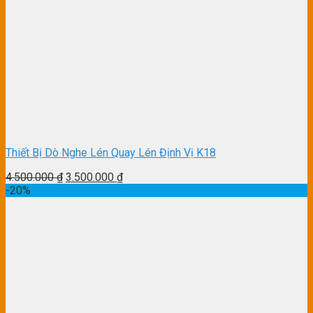
Thiết Bị Dò Nghe Lén Quay Lén Định Vị K18
4.500.000
₫
3.500.000
₫
-20%