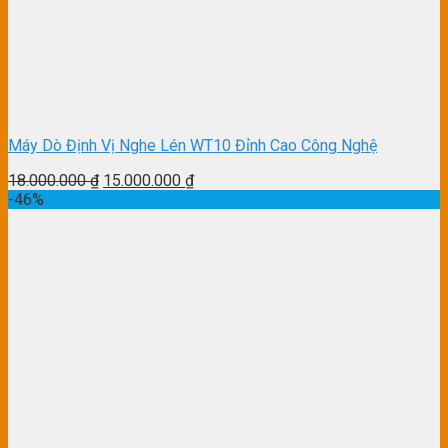
Máy Dò Định Vị Nghe Lén WT10 Đỉnh Cao Công Nghệ
18.000.000
₫
15.000.000
₫
-46%