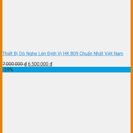
Thiết Bị Dò Nghe Lén Định Vị HK 809 Chuẩn Nhất Việt Nam
7.000.000
₫
6.500.000
₫
-29%