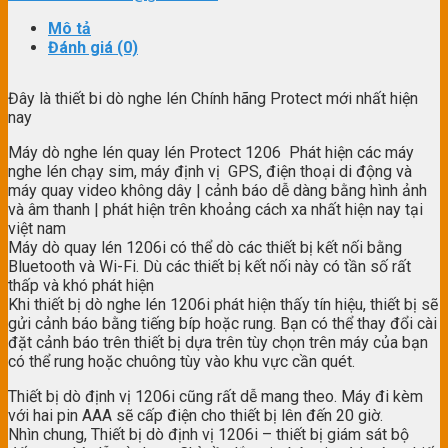
Mô tả
Đánh giá (0)
Đây là thiết bi dò nghe lén Chính hãng Protect mới nhất hiện
nay
Máy dò nghe lén quay lén Protect 1206 Phát hiện các máy
nghe lén chạy sim, máy định vị GPS, điện thoại di động và
máy quay video không dây | cảnh báo dễ dàng bằng hình ảnh
và âm thanh | phát hiện trên khoảng cách xa nhất hiện nay tại
việt nam
Máy dò quay lén 1206i có thể dò các thiết bị kết nối bằng
Bluetooth và Wi-Fi. Dù các thiết bị kết nối này có tần số rất
thấp và khó phát hiện
Khi thiết bị dò nghe lén 1206i phát hiện thấy tín hiệu, thiết bị sẽ
gửi cảnh báo bằng tiếng bíp hoặc rung. Bạn có thể thay đổi cài
đặt cảnh báo trên thiết bị dựa trên tùy chọn trên máy của bạn
có thể rung hoặc chuông tùy vào khu vực cần quét.
Thiết bị dò định vị 1206i cũng rất dễ mang theo. Máy đi kèm
với hai pin AAA sẽ cấp điện cho thiết bị lên đến 20 giờ.
Nhìn chung, Thiết bị dò định vị 1206i – thiết bị giám sát bộ