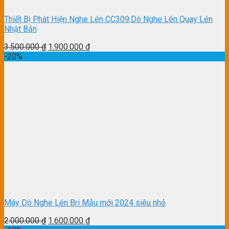
Thiết Bị Phát Hiện Nghe Lén CC309,Dò Nghe Lén Quay Lén
Nhật Bản
3.500.000
₫
1.900.000
₫
-20%
Máy Dò Nghe Lén Bri Mẫu mới 2024 siêu nhỏ
2.000.000
₫
1.600.000
₫