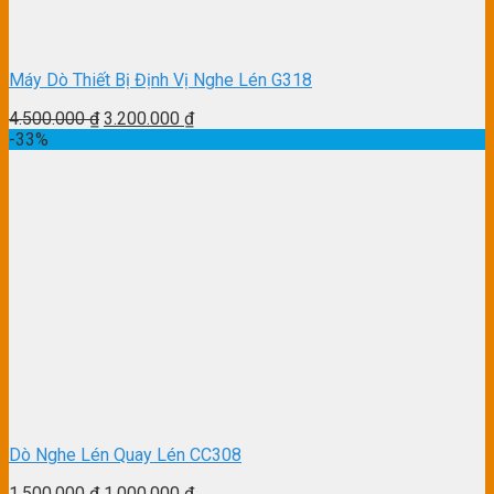
Máy Dò Thiết Bị Định Vị Nghe Lén G318
4.500.000
₫
3.200.000
₫
-33%
Dò Nghe Lén Quay Lén CC308
1.500.000
₫
1.000.000
₫