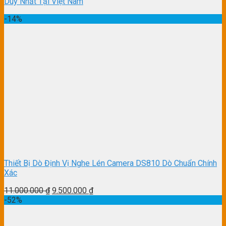
Duy Nhất Tại Việt Nam
-14%
Thiết Bị Dò Định Vị Nghe Lén Camera DS810 Dò Chuẩn Chính
Xác
11.000.000
₫
9.500.000
₫
-52%