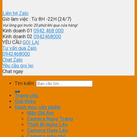
Liên hệ Zalo
Giờ làm việc
: Từ 8H -22H (24/7)
Vui lòng gọi trước 20 phút khi qua cửa hàng!
Kinh doanh 01
0942 468 000
Kinh doanh 02
0942468000
YÊU CẦU
GỌI LẠI
Tư vấn qua Zalo
0942468000
Chat Zalo
Yêu cầu gọi lại
Chat ngay
Tìm kiếm:
Trang chủ
Giới thiệu
Danh mục sản phẩm
Máy Ghi Âm
Camera Ngụy Trang
Thiết Bị Nghe Lén
Camera Quay Lén
Camera siêu nhỏ