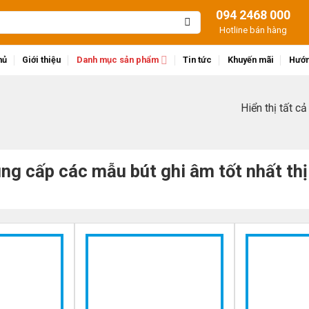
094 2468 000
Hotline bán hàng
hủ
Giới thiệu
Danh mục sản phẩm
Tin tức
Khuyến mãi
Hướn
Hiển thị tất c
g cấp các mẫu bút ghi âm tốt nhất thị
-10%
-27%