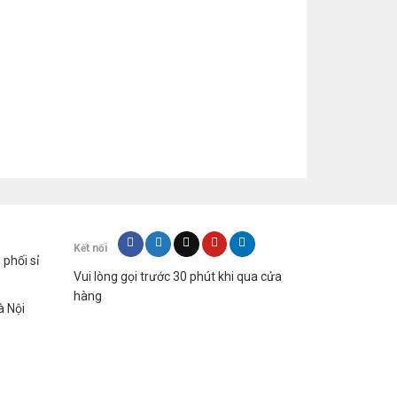
Kết nối
hối sỉ
Vui lòng gọi trước 30 phút khi qua cửa
hàng
à Nội