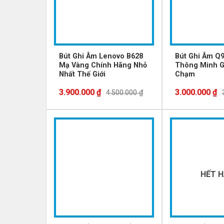
Bút Ghi Âm Lenovo B628
Bút Ghi Âm Q
Mạ Vàng Chính Hãng Nhỏ
Thông Minh G
Nhất Thế Giới
Chạm
3.900.000
₫
3.000.000
₫
4.500.000
₫
-21%
-33%
HẾT 