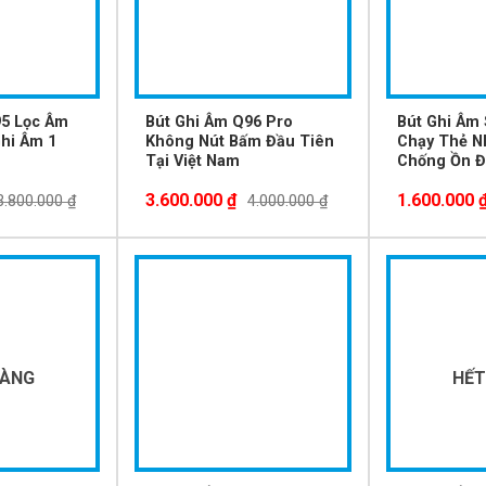
95 Lọc Âm
Bút Ghi Âm Q96 Pro
Bút Ghi Âm
hi Âm 1
Không Nút Bấm Đầu Tiên
Chạy Thẻ N
Tại Việt Nam
Chống Ồn Đ
3.600.000
₫
1.600.000
3.800.000
₫
4.000.000
₫
-24%
-29%
HÀNG
HẾT