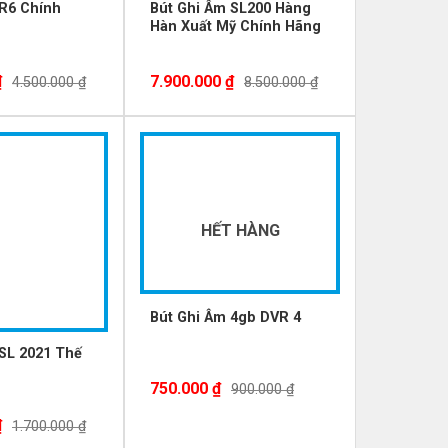
R6 Chính
Bút Ghi Âm SL200 Hàng
Hàn Xuất Mỹ Chính Hãng
₫
7.900.000
₫
4.500.000
₫
8.500.000
₫
-17%
HẾT HÀNG
Bút Ghi Âm 4gb DVR 4
SL 2021 Thế
750.000
₫
900.000
₫
₫
1.700.000
₫