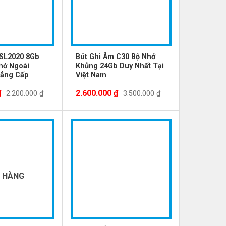
 SL2020 8Gb
Bút Ghi Âm C30 Bộ Nhớ
hớ Ngoài
Khủng 24Gb Duy Nhất Tại
ẳng Cấp
Việt Nam
₫
2.600.000
₫
2.200.000
₫
3.500.000
₫
-7%
 HÀNG