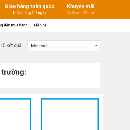
Giao hàng toàn quốc
Khuyến mãi
Nhận hàng 2-4 ngày
Nhiều ưu đãi mới
g dẫn mua hàng
Liên hệ
ả 15 kết quả
 trường:
-26%