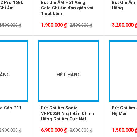
92 Pro 16Gb
Bút Ghi ÂM H51 Vàng
Bút Ghi Âm 
Ghi Âm
Gold Ghi âm đơn giản với
Hãng
1 nút bấm
1.900.000
₫
3.200.000
4.500.000
₫
2.500.000
₫
-14%
-12%
HÀNG
HẾT HÀNG
ao Cấp P11
Bút Ghi Âm Sonic
Bút Ghi Âm 
VRP003N Nhật Bản Chính
Hệ Mới
Hãng Ghi Âm Cực Nét
6.900.000
₫
1.500.000
2.900.000
₫
8.000.000
₫