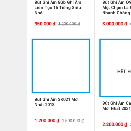
Bút Ghi Âm 8Gb Ghi Âm
Bút Ghi Âm Q
Liên Tục 15 Tiếng Siêu
Một Chạm Là 
Nhỏ
Nhanh Chóng
950.000
₫
3.000.000
₫
1.200.000
₫
-20%
-24%
HẾT 
Bút Ghi Âm SK021 Mới
Bút Ghi Âm C
Nhất 2018
Mới Nhất 2021
1.200.000
₫
1.500.000
₫
2.200.000
₫