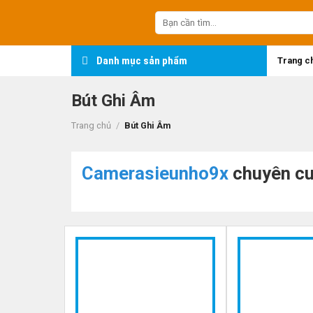
Skip
Tìm
to
kiếm:
content
Danh mục sản phẩm
Trang c
Bút Ghi Âm
Trang chủ
/
Bút Ghi Âm
Camerasieunho9x
chuyên cun
-13%
-21%