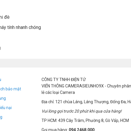
hi đè
máy tính nhanh chóng
g
u
CÔNG TY TNHH ĐIỆN TỬ
VIẾN THÔNG CAMERASIEUNHO9X - Chuyên phân p
ách bảo mật
lẻ các loại Camera
ụng
Địa chỉ: 121 chùa Láng, Láng Thượng, Đống Đa, H
iếu nại
Vui lòng gọi trước 20 phút khi qua cửa hàng!
g
TP HCM: 439 Cây Trâm, Phường 8, Gò Vấp, HCM
Gọi mua hàng:
094.2468.000