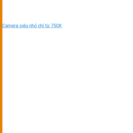
Camera siêu nhỏ chỉ từ 750K