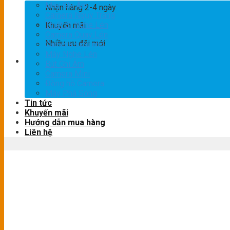
Máy Ghi Âm
Nhận hàng 2-4 ngày
Camera Ngụy Trang
Thiết Bị Nghe Lén
Khuyến mãi
Camera Quay Lén
Nhiều ưu đãi mới
Camera siêu nhỏ
Máy Nghe Lén
Bút Ghi Âm
Camera Mini
Đồng hồ Camera
Máy Phá Sóng
Tin tức
Khuyến mãi
Hướng dẫn mua hàng
Liên hệ