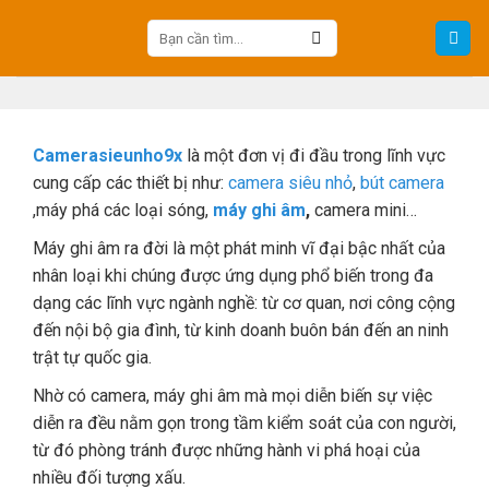
Skip
Tìm
to
kiếm:
content
Camerasieunho9x
là một đơn vị đi đầu trong lĩnh vực
cung cấp các thiết bị như:
camera siêu nhỏ
,
bút camera
,máy phá các loại sóng,
máy ghi âm
,
camera mini…
Máy ghi âm ra đời là một phát minh vĩ đại bậc nhất của
nhân loại khi chúng được ứng dụng phổ biến trong đa
dạng các lĩnh vực ngành nghề: từ cơ quan, nơi công cộng
đến nội bộ gia đình, từ kinh doanh buôn bán đến an ninh
trật tự quốc gia.
Nhờ có camera, máy ghi âm mà mọi diễn biến sự việc
diễn ra đều nằm gọn trong tầm kiểm soát của con người,
từ đó phòng tránh được những hành vi phá hoại của
nhiều đối tượng xấu.