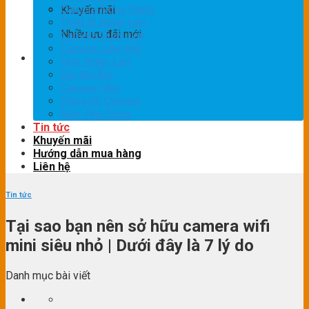
Camera Ngụy Trang
Khuyến mãi
Thiết Bị Nghe Lén
Nhiều ưu đãi mới
Camera Quay Lén
Camera siêu nhỏ
Máy Nghe Lén
Bút Ghi Âm
Camera Mini
Đồng hồ Camera
Máy Phá Sóng
Tin tức
Khuyến mãi
Hướng dẫn mua hàng
Liên hệ
Tin tức
Tại sao bạn nên sở hữu camera wifi
mini siêu nhỏ | Dưới đây là 7 lý do
Danh mục bài viết