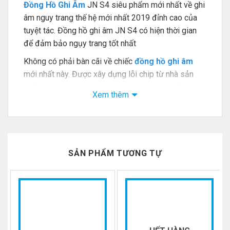
Đồng Hồ Ghi Âm
JN S4 siêu phẩm mới nhất về ghi
âm nguy trang thế hệ mới nhất 2019 đỉnh cao của
tuyệt tác. Đồng hồ ghi âm JN S4 có hiện thời gian
để đảm bảo ngụy trang tốt nhất
Không có phải bàn cãi về chiếc
đồng hồ ghi âm
mới nhất này. Được xây dựng lỗi chip từ nhà sản
xuất Philips. Một công ty cung ứng sản phẩm điện
Xem thêm
tử lớn nhất thế giới. Được đánh giá là siêu bền siêu
tốt với một sản phẩm ghi âm ngụy trang hiện đại
nhất thế giới này
SẢN PHẨM TƯƠNG TỰ
-27%
-27%