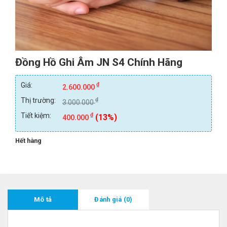
Đồng Hồ Ghi Âm JN S4 Chính Hãng
Giá:
₫
2.600.000
Thị trường:
₫
3.000.000
Tiết kiệm:
₫
(13%)
400.000
Hết hàng
Mô tả
Đánh giá (0)