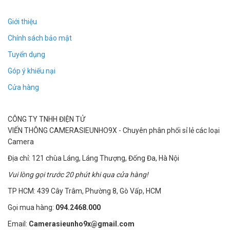
sinh viên. Nó phù hợp cho mọi lứa tuổi và rất dễ sử
dụng.
Giới thiệu
Chất lượng âm thanh tốt là một ưu điểm lợi hại vô
Chính sách bảo mật
đối của chiếc đồng hồ ghi âm nay, ngoài ra nó còn
Tuyển dụng
cơ động rất tiện lợi để bạn đem đi bất cứ đâu.
Góp ý khiếu nại
Ngụy trang vô cùng hoàn hảo là một lợi thế lớn nhất
của đồng hồ này
Cửa hàng
Tóm lại chúng tôi chỉ có thể dùng 2 từ để miêu tả :
Hoàn Hảo
CÔNG TY TNHH ĐIỆN TỬ
VIẾN THÔNG CAMERASIEUNHO9X - Chuyên phân phối sỉ lẻ các loại
Camera
Địa chỉ: 121 chùa Láng, Láng Thượng, Đống Đa, Hà Nội
Vui lòng gọi trước 20 phút khi qua cửa hàng!
TP HCM: 439 Cây Trâm, Phường 8, Gò Vấp, HCM
Gọi mua hàng:
094.2468.000
Email:
Camerasieunho9x@gmail.com