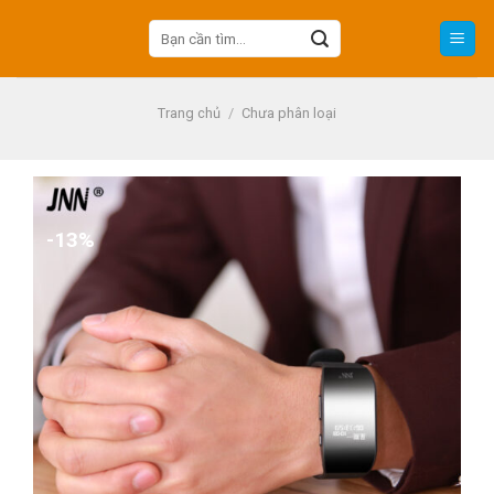
Skip
Tìm
to
kiếm:
content
Trang chủ
/
Chưa phân loại
-13%