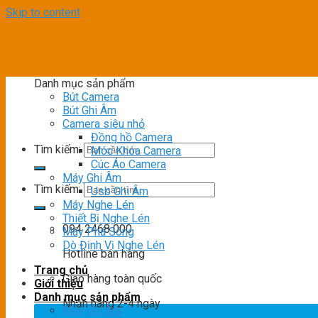
Skip to content
Danh mục sản phẩm
Bút Camera
Bút Ghi Âm
Camera siêu nhỏ
Đồng hồ Camera
Tìm kiếm:
Móc Khóa Camera
Cúc Áo Camera
Máy Ghi Âm
Tìm kiếm:
Usb Ghi Âm
Máy Nghe Lén
Thiết Bị Nghe Lén
094 2468 000
Máy Phá Sóng
Dò Định Vị Nghe Lén
Hotline bán hàng
Trang chủ
Giao hàng toàn quốc
Giới thiệu
Danh mục sản phẩm
Nhận hàng 2-4 ngày
Máy Ghi Âm