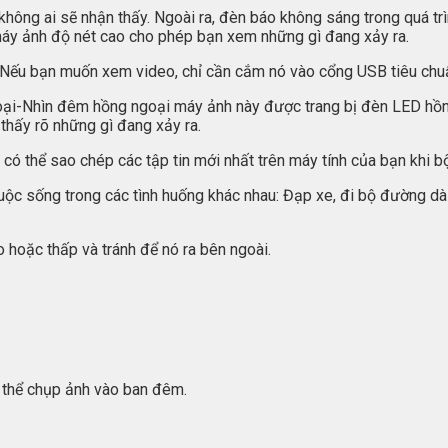
ông ai sẽ nhận thấy. Ngoài ra, đèn báo không sáng trong quá trì
 máy ảnh độ nét cao cho phép bạn xem những gì đang xảy ra.
ng. Nếu bạn muốn xem video, chỉ cần cắm nó vào cổng USB tiêu chu
ại-Nhìn đêm hồng ngoại máy ảnh này được trang bị đèn LED hồng 
hấy rõ những gì đang xảy ra.
có thể sao chép các tập tin mới nhất trên máy tính của bạn khi b
ộc sống trong các tình huống khác nhau: Đạp xe, đi bộ đường dài, 
 hoặc thấp và tránh để nó ra bên ngoài.
 thể chụp ảnh vào ban đêm.