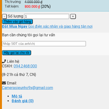
Thị trường:
4.000.000
₫
(20%)
Tiết kiệm:
800.000
₫
Số lượng
Thêm vào giỏ hàng
Đặt Mua Ngay
Gọi điện xác nhận và giao hàng tận nơi
Bạn cần chúng tôi gọi lại tư vấn
Liên hệ:
CSKH:
094.2468.000
(8-21h cả thứ 7, CN)
Email:
Camerasieunho9x@gmail.com
Mô tả
Đánh giá (0)