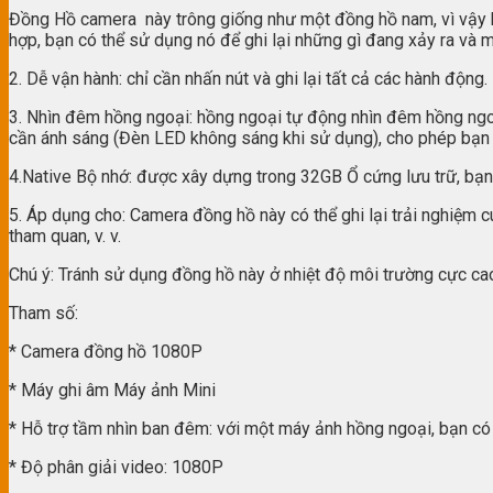
Đồng Hồ camera này trông giống như một đồng hồ nam, vì vậy kh
hợp, bạn có thể sử dụng nó để ghi lại những gì đang xảy ra và
2. Dễ vận hành: chỉ cần nhấn nút và ghi lại tất cả các hành độ
3. Nhìn đêm hồng ngoại: hồng ngoại tự động nhìn đêm hồng ngo
cần ánh sáng (Đèn LED không sáng khi sử dụng), cho phép bạn t
4.Native Bộ nhớ: được xây dựng trong 32GB Ổ cứng lưu trữ, bạn 
5. Áp dụng cho: Camera đồng hồ này có thể ghi lại trải nghiệm cu
tham quan, v. v.
Chú ý: Tránh sử dụng đồng hồ này ở nhiệt độ môi trường cực cao
Tham số:
* Camera đồng hồ 1080P
* Máy ghi âm Máy ảnh Mini
* Hỗ trợ tầm nhìn ban đêm: với một máy ảnh hồng ngoại, bạn có
* Độ phân giải video: 1080P