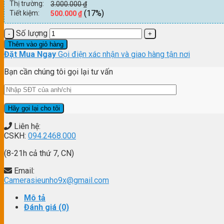
Thị trường:
3.000.000
₫
(17%)
Tiết kiệm:
500.000
₫
Số lượng
Thêm vào giỏ hàng
Đặt Mua Ngay
Gọi điện xác nhận và giao hàng tận nơi
Bạn cần chúng tôi gọi lại tư vấn
Liên hệ:
CSKH:
094.2468.000
(8-21h cả thứ 7, CN)
Email:
Camerasieunho9x@gmail.com
Mô tả
Đánh giá (0)