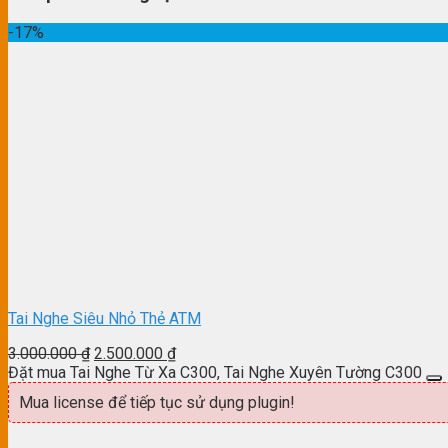
-17%
Tai Nghe Siêu Nhỏ Thẻ ATM
3.000.000
₫
2.500.000
₫
Đặt mua Tai Nghe Từ Xa C300, Tai Nghe Xuyên Tường C300
Mua license để tiếp tục sử dụng plugin!