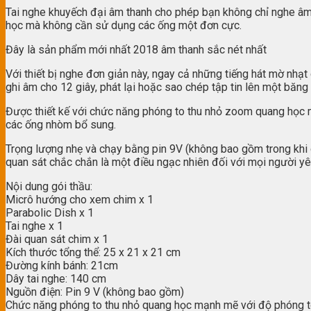
Tai nghe khuyếch đại âm thanh cho phép bạn không chỉ nghe âm 
học mà không cần sử dụng các ống một đơn cực.
Đây là sản phẩm mới nhất 2018 âm thanh sắc nét nhất
Với thiết bị nghe đơn giản này, ngay cả những tiếng hát mờ nhạ
ghi âm cho 12 giây, phát lại hoặc sao chép tập tin lên một băn
Được thiết kế với chức năng phóng to thu nhỏ zoom quang học 
các ống nhòm bổ sung.
Trọng lượng nhẹ và chạy bằng pin 9V (không bao gồm trong khi g
quan sát chắc chắn là một điều ngạc nhiên đối với mọi người yêu
Nội dung gói thầu:
Micrô hướng cho xem chim x 1
Parabolic Dish x 1
Tai nghe x 1
Đài quan sát chim x 1
Kích thước tổng thể: 25 x 21 x 21 cm
Đường kính bánh: 21cm
Dây tai nghe: 140 cm
Nguồn điện: Pin 9 V (không bao gồm)
Chức năng phóng to thu nhỏ quang học mạnh mẽ với độ phóng t