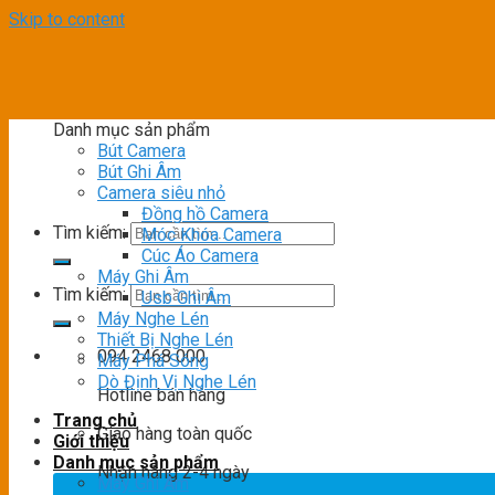
Skip to content
Danh mục sản phẩm
Bút Camera
Bút Ghi Âm
Camera siêu nhỏ
Đồng hồ Camera
Tìm kiếm:
Móc Khóa Camera
Cúc Áo Camera
Máy Ghi Âm
Tìm kiếm:
Usb Ghi Âm
Máy Nghe Lén
Thiết Bị Nghe Lén
094 2468 000
Máy Phá Sóng
Dò Định Vị Nghe Lén
Hotline bán hàng
Trang chủ
Giao hàng toàn quốc
Giới thiệu
Danh mục sản phẩm
Nhận hàng 2-4 ngày
Máy Ghi Âm