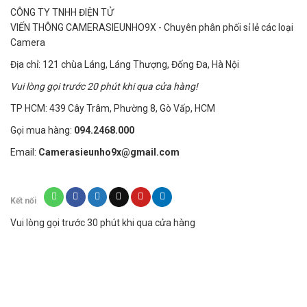
không phát sáng khi sử dụng), cho bạn hình ảnh rõ
CÔNG TY TNHH ĐIỆN TỬ
ràng để xem toàn bộ căn phòng.
VIẾN THÔNG CAMERASIEUNHO9X - Chuyên phân phối sỉ lẻ các loại
Camera
Thông số kỹ thuật
Địa chỉ: 121 chùa Láng, Láng Thượng, Đống Đa, Hà Nội
l Chất liệu: Thép không gỉ
Vui lòng gọi trước 20 phút khi qua cửa hàng!
l Bộ nhớ trong: 32GB
TP HCM: 439 Cây Trâm, Phường 8, Gò Vấp, HCM
l Tầm nhìn ban đêm: Có, được tích hợp 4 đèn LED
Gọi mua hàng:
094.2468.000
hồng ngoại IR
Email:
Camerasieunho9x@gmail.com
l Cân bằng trắng: Tự động
l Dấu thời gian / Ngày: Có (luôn bật)
Kết nối
l Định dạng ghi video: AVI
Vui lòng gọi trước 30 phút khi qua cửa hàng
l Khung hình mỗi giây: 30FPS
l Độ phân giải video: 1920x1080P
l Độ phân giải ảnh: 4032 x 3024
l Định dạng chụp ảnh: JPEG