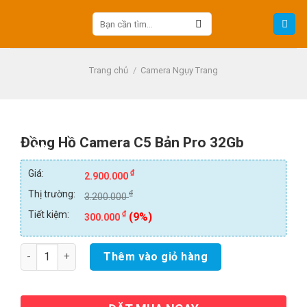
Skip
Tìm
to
kiếm:
content
Trang chủ
/
Camera Ngụy Trang
Đồng Hồ Camera C5 Bản Pro 32Gb
-9%
Giá:
₫
2.900.000
Thị trường:
₫
3.200.000
Tiết kiệm:
₫
(9%)
300.000
Số lượng
Thêm vào giỏ hàng