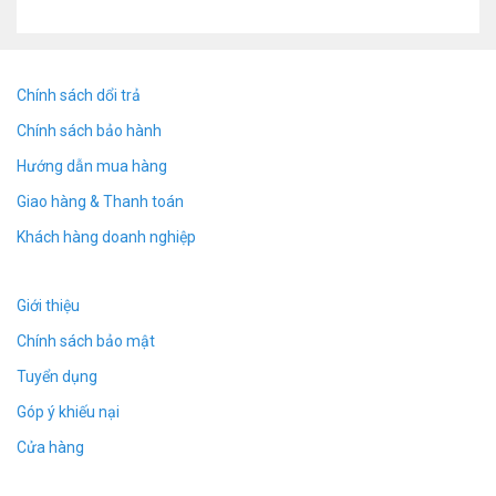
như trước dẫn đến việc hay lỗi
Thiết kế với dây thép không rỉ kết hợp sơn đen tĩnh
điện nhìn rất nam tính và khó có thể nhận biết
Chính sách dổi trả
Đồng hồ Quay Phim C5 có camera hỗ trợ quay phim
Chính sách bảo hành
ở độ phân giải 1920 x1080p và chụp ảnh.Tương
Hướng dẫn mua hàng
đương khoảng 3-4MP trên điện thoại
Đồng hồ camera C5 Thao tác dễ dàng – Chỉ cần
Giao hàng & Thanh toán
nhấn nút và ghi lại tất cả các hành động, một chế
Khách hàng doanh nghiệp
độ chụp ảnh camera ấn tượng, Để xem lại đoạn
video, chỉ cần cắm nó vào cổng USB tiêu chuẩn
Giới thiệu
trên máy tính của bạn.
Thẻ nhớ 32Gb tích hợp – Nó có bộ nhớ 32 GB lưu
Chính sách bảo mật
trữ hơn 5 giờ ghi HD, pin của nó hoạt động để ghi
Tuyển dụng
90 phút.
Góp ý khiếu nại
Chế độ quay đêm -Night Vision – Auto IR Night
Cửa hàng
Vision —— Máy ảnh này được tích hợp đèn LED IR,
để hiển thị rõ ràng mà không cần ánh sáng (đèn led