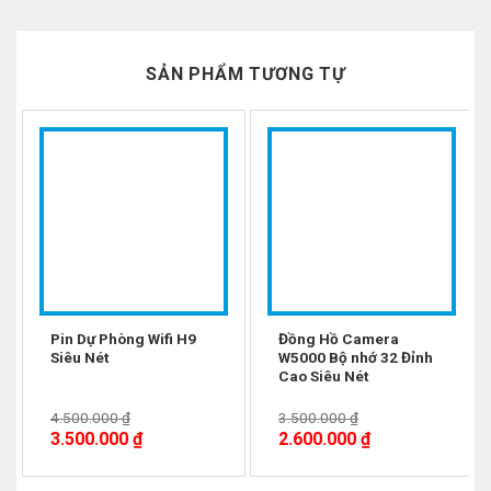
SẢN PHẨM TƯƠNG TỰ
-22%
-26%
Pin Dự Phòng Wifi H9
Đồng Hồ Camera
Siêu Nét
W5000 Bộ nhớ 32 Đỉnh
Cao Siêu Nét
Đồng hồ Camera C5 Pro Dây Sắt Full HD là mẫu
4.500.000
₫
3.500.000
₫
đồng hồ quay phim mới nhất chuẩn nhất hiện nay,
3.500.000
₫
2.600.000
₫
Đã loại bỏ nút micro trên đồng hồ để tránh nhiều
nút, tích hợp cổng cáp chuẩn mới thay vì cồng tròn