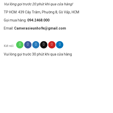
Ghi âm thanh và video bằng một nhấp chuột đơn
Vui lòng gọi trước 20 phút khi qua cửa hàng!
giản của một nút
TP HCM: 439 Cây Trâm, Phường 8, Gò Vấp, HCM
Gọi mua hàng:
094.2468.000
Email:
Camerasieunho9x@gmail.com
Kết nối
Vui lòng gọi trước 30 phút khi qua cửa hàng
Móc Khóa Camera
DVR H4000 có camera 12
mega pixel để chụp hình ảnh tuyệt vời và vẫn còn
một chức năng ghi âm riêng biệt. Và sản phẩm này
hoạt động tốt trên những thẻ nhớ class 6 trở lê. Bạn
được tặng kèm thẻ nhớ 8Gb để sử dụng khi mua
sản phẩm