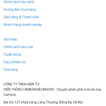
phim , ghi âm full hd 1080p thật sự tuyệt vời
Chính sách bảo hành
Hướng dẫn mua hàng
Giao hàng & Thanh toán
Khách hàng doanh nghiệp
Giới thiệu
Chính sách bảo mật
Tuyển dụng
Góp ý khiếu nại
Cửa hàng
Móc Khóa Camera
DVR H4000 quay video tốt
hơn hơn bao giờ hết từ một thiết bị nhỏ như vậy với
lên đến 30 khung hình mỗi giây. Việc sử dụng
CÔNG TY TNHH ĐIỆN TỬ
Camera ngụy trang
siêu nỏ này thật sự đơn giản,
VIẾN THÔNG CAMERASIEUNHO9X - Chuyên phân phối sỉ lẻ các loại
bạn có thể mang theo trong người của bạn và dễ
Camera
dàng đặt tại địa điểm nơi bạn muốn nó để ghi lại.
Địa chỉ: 121 chùa Láng, Láng Thượng, Đống Đa, Hà Nội