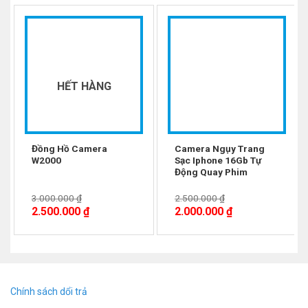
-17%
-20%
HẾT HÀNG
Đồng Hồ Camera
Camera Ngụy Trang
W2000
Sạc Iphone 16Gb Tự
Động Quay Phim
3.000.000
₫
2.500.000
₫
2.500.000
₫
2.000.000
₫
Móc Khóa Camera
DVR H4000 được sản xuất
theo tiêu chuẩn cao nhất và tốt nhất trong dòng
Chính sách dổi trả
camera siêu nhỏ
ngụy trang. Với tính năng quay