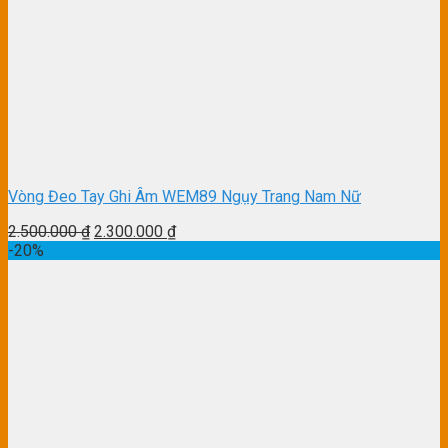
Vòng Đeo Tay Ghi Âm WEM89 Ngụy Trang Nam Nữ
2.500.000
₫
2.300.000
₫
-20%