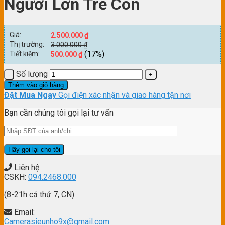
Người Lớn Trẻ Con
Giá:
2.500.000
₫
Thị trường:
3.000.000
₫
(17%)
Tiết kiệm:
500.000
₫
Số lượng
Thêm vào giỏ hàng
Đặt Mua Ngay
Gọi điện xác nhận và giao hàng tận nơi
Bạn cần chúng tôi gọi lại tư vấn
Liên hệ:
CSKH:
094.2468.000
(8-21h cả thứ 7, CN)
Email:
Camerasieunho9x@gmail.com