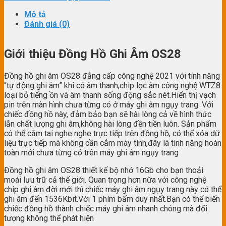
Mô tả
Đánh giá (0)
Giới thiệu Đồng Hồ Ghi Âm OS28
Đồng hồ ghi âm OS28 đẳng cấp công nghệ 2021 với tính năng
“tự động ghi âm” khi có âm thanh,chip lọc âm công nghệ WTZ8
loại bỏ tiếng ồn và âm thanh sống động sắc nét.Hiển thị vạch
pin trên màn hình chưa từng có ở máy ghi âm ngụy trang. Với
chiếc đồng hồ này, đảm bảo bạn sẽ hài lòng cả về hình thức
lẫn chất lượng ghi âm,không hài lòng đền tiền luôn. Sản phẩm
có thể cắm tai nghe nghe trực tiếp trên đồng hồ, có thể xóa dữ
liệu trực tiếp mà không cần cắm máy tính,đây là tính năng hoàn
toàn mới chưa từng có trên máy ghi âm ngụy trang
Đồng hồ ghi âm OS28 thiết kế bộ nhớ 16Gb cho bạn thoải
moái lưu trữ cả thế giới. Quan trọng hơn nữa với công nghệ
chip ghi âm đời mới thì chiếc máy ghi âm ngụy trang này có thể
ghi âm đến 1536Kbit.Với 1 phím bấm duy nhất.Bạn có thể biến
chiếc đồng hồ thành chiếc máy ghi âm nhanh chóng mà đối
tượng không thể phát hiện