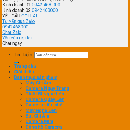
Kinh doanh 01
0942 468 000
Kinh doanh 02
0942468000
YÊU CẦU
GỌI LẠI
Tư vấn qua Zalo
0942468000
Chat Zalo
Yêu cầu gọi lại
Chat ngay
Tìm kiếm:
Trang chủ
Giới thiệu
Danh mục sản phẩm
Máy Ghi Âm
Camera Ngụy Trang
Thiết Bị Nghe Lén
Camera Quay Lén
Camera siêu nhỏ
Máy Nghe Lén
Bút Ghi Âm
Camera Mini
Đồng hồ Camera