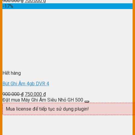
900.000
₫
700.000
₫
-17%
Hết hàng
Bút Ghi Âm 4gb DVR 4
900.000
₫
750.000
₫
Đặt mua Máy Ghi Âm Siêu Nhỏ GH 500
Mua license để tiếp tục sử dụng plugin!