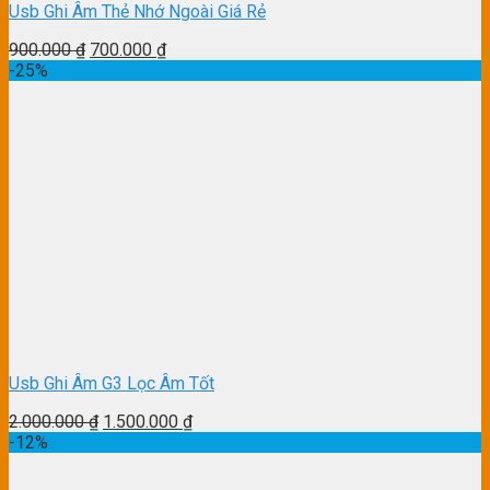
Usb Ghi Âm Thẻ Nhớ Ngoài Giá Rẻ
900.000
₫
700.000
₫
-25%
Usb Ghi Âm G3 Lọc Âm Tốt
2.000.000
₫
1.500.000
₫
-12%