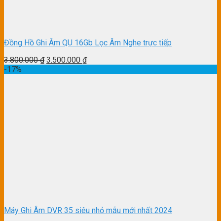
Đồng Hồ Ghi Âm QU 16Gb Lọc Âm Nghe trực tiếp
3.800.000
₫
3.500.000
₫
-17%
Máy Ghi Âm DVR 35 siêu nhỏ mẫu mới nhất 2024