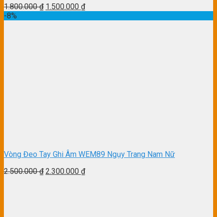
1.800.000
₫
1.500.000
₫
-8%
Vòng Đeo Tay Ghi Âm WEM89 Ngụy Trang Nam Nữ
2.500.000
₫
2.300.000
₫