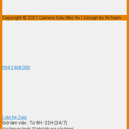
Copyright © 2021 Camera Siêu Nhỏ 9x | Design by 9xTeam
094.2468.000
Liên hệ Zalo
Giờ làm việc
: Từ 8H -22H (24/7)
Vui lòng gọi trước 20 phút khi qua cửa hàng!