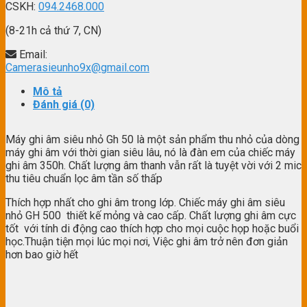
CSKH:
094.2468.000
(8-21h cả thứ 7, CN)
Email:
Camerasieunho9x@gmail.com
Mô tả
Đánh giá (0)
Máy ghi âm siêu nhỏ Gh 50 là một sản phẩm thu nhỏ của dòng
máy ghi âm với thời gian siêu lâu, nó là đàn em của chiếc máy
ghi âm 350h. Chất lượng âm thanh vẫn rất là tuyệt vời với 2 mic
thu tiêu chuẩn lọc âm tần số thấp
Thích hợp nhất cho ghi âm trong lớp. Chiếc máy ghi âm siêu
nhỏ GH 500 thiết kế mỏng và cao cấp. Chất lượng ghi âm cực
tốt với tính di động cao thích hợp cho mọi cuộc họp hoặc buổi
học.Thuận tiện mọi lúc mọi nơi, Việc ghi âm trở nên đơn giản
hơn bao giờ hết