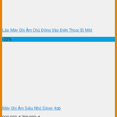
Lắp Máy Ghi Âm Chủ Động Vào Điện Thoại Bí Mật
-22%
Máy Ghi Âm Siêu Nhỏ Silver 4gb