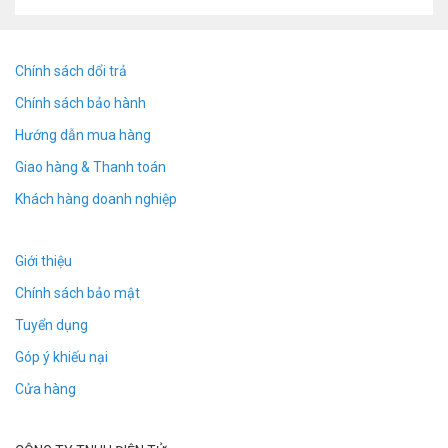
Chính sách dổi trả
Chính sách bảo hành
Hướng dẫn mua hàng
Giao hàng & Thanh toán
Khách hàng doanh nghiệp
Giới thiệu
Chính sách bảo mật
Thiết bị nghe lén N16s có nam châm dính chặt vào
tất cả các vị trí bằng sắt hoặc có thể để trong oto,
Tuyển dụng
xe máy hoặc trong văn phóng. Bạn có thể nghe
Góp ý khiếu nại
được những tiếng nói chuyện xung quanh tại nơi đặt
Cửa hàng
máy dù bạn ở bất cứ đâu