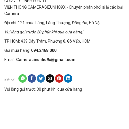
CÔNG TY TNHH ĐIỆN TỬ
VIẾN THÔNG CAMERASIEUNHO9X - Chuyên phân phối sỉ lẻ các loại
Camera
Địa chỉ: 121 chùa Láng, Láng Thượng, Đống Đa, Hà Nội
Vui lòng gọi trước 20 phút khi qua cửa hàng!
TP HCM: 439 Cây Trâm, Phường 8, Gò Vấp, HCM
Gọi mua hàng:
094.2468.000
Email:
Camerasieunho9x@gmail.com
Kết nối
Trước đây chưa từng xuất hiện sản phẩm như này
Vui lòng gọi trước 30 phút khi qua cửa hàng
trên thị trường, các nhà khoa học công nghệ đã
nghiên cứu hàng năm trời để ra được sản phẩm
này. Bao gồm các yếu tố sau. Thiết kế siêu nhỏ, kích
thước chỉ to hơn cái sim điện thoại một tí. Nghe lén
âm thanh môi trường xung quanh, và đặc biệt là có
thể định vị thiết bị bằng google ( có sai số)