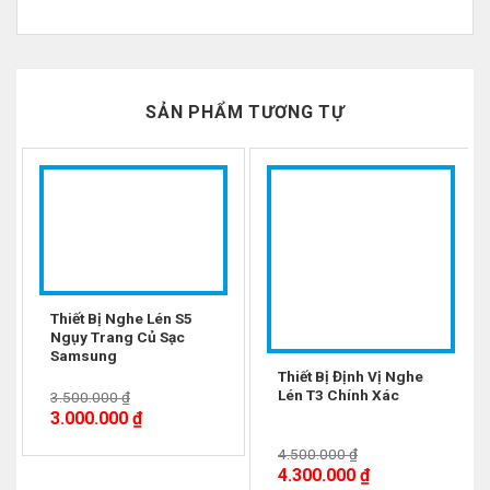
Thật sử dễ dàng sử dụng với một thiết bị nghe lén
cầm tay siêu nhỏ.Bạn có thể nghe xuyên tường, gỗ
hay các vật cản khác một cách dễ dàng.Bạn chỉ cần
bật thiết bị lên rồi cắm tai nghe vào đặt lên
SẢN PHẨM TƯƠNG TỰ
tường,bạn có thể nghe được những gì sau bức
tường đó.
Máy nghe lén
xuyên tường hoạt động bằng cách
-14%
-4%
khuyếch đại âm thanh khi mọi người đang nói
chuyện riêng trong phòng. Chiếc máy này sẽ tập
trung âm thanh thu được do âm thanh truyền vào
tường hay trần nhà và truyền vào thiết bị để bạn có
Thiết Bị Nghe Lén S5
thể nghe được
Ngụy Trang Củ Sạc
Samsung
Thông số kỹ thuật
máy nghe lén xuyên tường
bê
Thiết Bị Định Vị Nghe
Lén T3 Chính Xác
3.500.000
₫
tông
3.000.000
₫
Chức năng chính: Khuyếch đại âm thanh
4.500.000
₫
Màu đen
4.300.000
₫