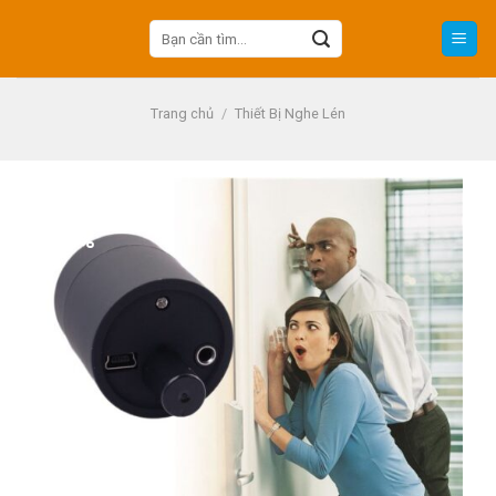
Skip
Tìm
to
kiếm:
content
Trang chủ
/
Thiết Bị Nghe Lén
-20%