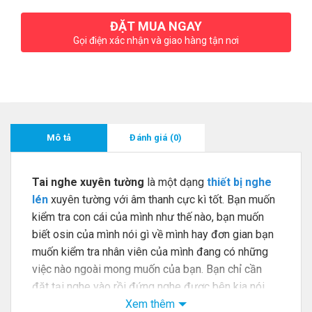
ĐẶT MUA NGAY
Gọi điện xác nhận và giao hàng tận nơi
Mô tả
Đánh giá (0)
Tai nghe xuyên tường
là một dạng
thiết bị nghe
lén
xuyên tường với âm thanh cực kì tốt. Bạn muốn
kiểm tra con cái của mình như thế nào, bạn muốn
biết osin của mình nói gì về mình hay đơn gian bạn
muốn kiểm tra nhân viên của mình đang có những
việc nào ngoài mong muốn của bạn. Bạn chỉ cần
đặt tại nghe vào rồi đứng nghe được bên kia nói
chuyện gì
Xem thêm