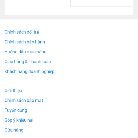
Jack Tai nghe 3.5
– Cảm biến
– ON / OFF Bật tắt
Pin sạc lại được
Chính sách dổi trả
Kích thước: L: 43 x Đường kính: 36 (mm)
Chính sách bảo hành
Hướng dẫn mua hàng
Giao hàng & Thanh toán
Khách hàng doanh nghiệp
Giới thiệu
Chính sách bảo mật
Tuyển dụng
Góp ý khiếu nại
Cửa hàng