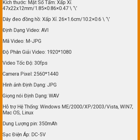
Kích thước: Mặt Số Tấm: Xấp Xỉ.
47x22x12mm/1.85×0.86×0.47 \ ‘\’
Dây đeo đồng hồ: Xấp Xỉ. 26×1.6cm/10.2×0.6 \ ‘\’
Định Dạng Video: AVI
Mã Video: M-JPG
Độ Phân Giải Video: 1920*1080
Video Tốc Độ: 30fps
Camera Pixel: 2560*1440
Hình ảnh Định Dạng: JPG
Giọng nói Định Dạng: WAV
Hỗ trợ Hệ Thống: Windows ME/2000/XP/2003/Vista, WIN7,
Mac OS, Linux
Dung Lượng pin: 350mAh
Sạc Điện Áp: DC-5V