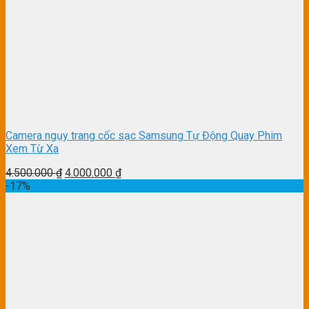
Camera ngụy trang cốc sạc Samsung Tự Động Quay Phim
Xem Từ Xa
4.500.000
₫
4.000.000
₫
-17%