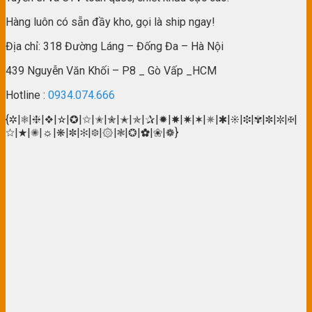
Hàng luôn có sẵn đầy kho, gọi là ship ngay!
Địa chỉ: 318 Đường Láng – Đống Đa – Hà Nội
439 Nguyễn Văn Khối – P8 _ Gò Vấp _HCM
Hotline :
0934.074.666
{✲|❅|❈|❖|✫|✪|✩|✬|✮|✭|✯|✰|✹|✸|✷|✶|✵|✱|❊|❉|✾|✽|✼|✠|
☆|★|✺|☼|❋|✽|✻|❆|۞|❃|❂|✿|❀|❁}