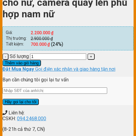
cho nữ, camera quay lén phù
hợp nam nữ
Giá:
2.200.000
₫
Thị trường:
2.900.000
₫
(24%)
Tiết kiệm:
700.000
₫
Số lượng
Thêm vào giỏ hàng
Đặt Mua Ngay
Gọi điện xác nhận và giao hàng tận nơi
Bạn cần chúng tôi gọi lại tư vấn
Liên hệ:
CSKH:
094.2468.000
(8-21h cả thứ 7, CN)