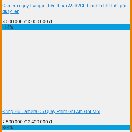
Camera nguỵ trangạc điện thoại A9 32Gb bí mật nhất thế giới
quay lén
4.000.000
₫
3.000.000
₫
-14%
Đồng Hồ Camera C5 Quay Phim Ghi Âm Đời Mới
2.800.000
₫
2.400.000
₫
-24%