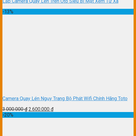
Lắp Camera Quay Lén Trên Oto Siêu Bí Mật Xem Từ Xa
-13%
Camera Quay Lén Ngụy Trang Bộ Phát Wifi Chính Hãng Toto
3.000.000
₫
2.600.000
₫
-20%