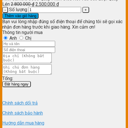
Lén
2.800.000
₫
2.500.000
₫
Số lượng
Thêm vào giỏ hàng
Bạn vui lòng nhập đúng số điện thoại để chúng tôi sẽ gọi xác
nhận đơn hàng trước khi giao hàng. Xin cảm ơn!
Thông tin người mua
Anh
Chị
Tổng:
Đặt hàng ngay
Chính sách dổi trả
Chính sách bảo hành
Hướng dẫn mua hàng