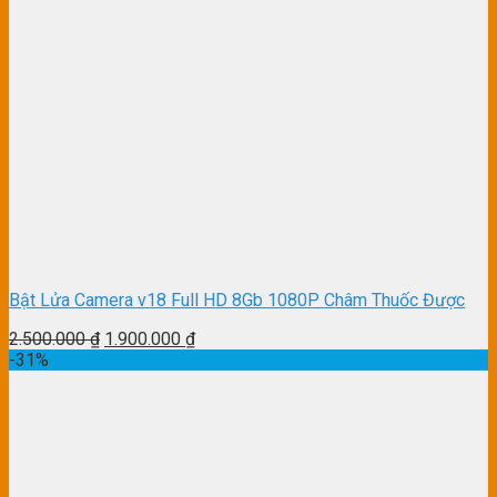
Bật Lửa Camera v18 Full HD 8Gb 1080P Châm Thuốc Được
2.500.000
₫
1.900.000
₫
-31%