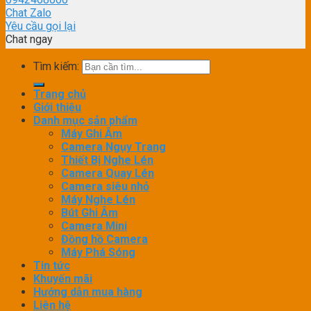
Chat Zalo
Yêu cầu gọi lại
Chat ngay
Tìm kiếm:
Trang chủ
Giới thiệu
Danh mục sản phẩm
Máy Ghi Âm
Camera Ngụy Trang
Thiết Bị Nghe Lén
Camera Quay Lén
Camera siêu nhỏ
Máy Nghe Lén
Bút Ghi Âm
Camera Mini
Đồng hồ Camera
Máy Phá Sóng
Tin tức
Khuyến mãi
Hướng dẫn mua hàng
Liên hệ