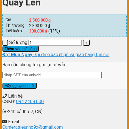
Quay Lén
Giá:
2.500.000
₫
Thị trường:
2.800.000
₫
(11%)
Tiết kiệm:
300.000
₫
Số lượng
Thêm vào giỏ hàng
Đặt Mua Ngay
Gọi điện xác nhận và giao hàng tận nơi
Bạn cần chúng tôi gọi lại tư vấn
Liên hệ:
CSKH:
094.2468.000
(8-21h cả thứ 7, CN)
Email:
Camerasieunho9x@gmail.com