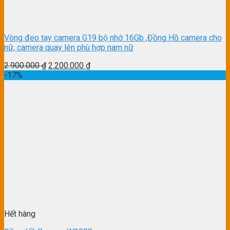
Vòng đeo tay camera G19 bộ nhớ 16Gb ,Đồng Hồ camera cho
nữ, camera quay lén phù hợp nam nữ
2.900.000
₫
2.200.000
₫
-17%
Hết hàng