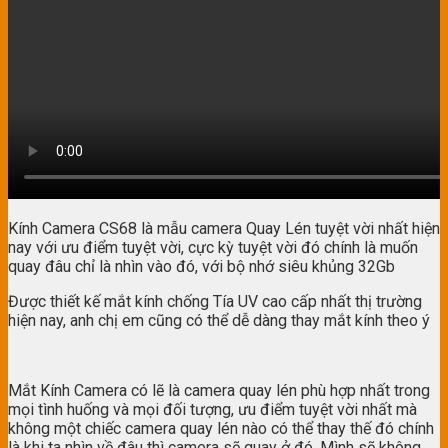
Kính Camera CS68 là mẫu camera Quay Lén tuyệt vời nhất hiện
nay với ưu điểm tuyệt vời, cực kỳ tuyệt vời đó chính là muốn
quay đâu chỉ là nhìn vào đó, với bộ nhớ siêu khủng 32Gb
Được thiết kế mắt kính chống Tía UV cao cấp nhất thị trường
hiện nay, anh chị em cũng có thể dễ dàng thay mắt kính theo ý
Mắt Kính Camera có lẽ là camera quay lén phù hợp nhất trong
mọi tình huống và mọi đối tượng, ưu điểm tuyệt vời nhất mà
không một chiếc camera quay lén nào có thể thay thế đó chính
là khi ta nhìn về đâu thì camera sẽ quay ở đó. Mình sẽ không