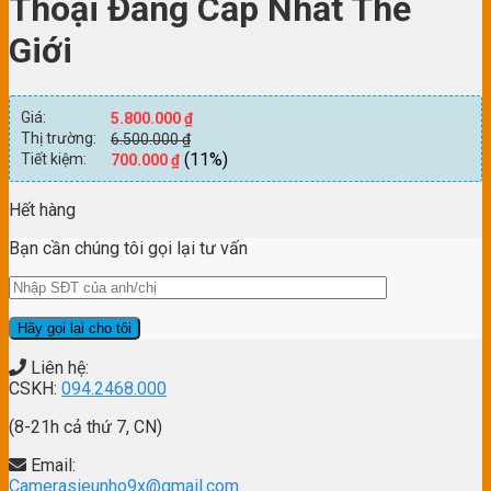
Thoại Đẳng Cấp Nhất Thế
Giới
Giá:
5.800.000
₫
Thị trường:
6.500.000
₫
(11%)
Tiết kiệm:
700.000
₫
Hết hàng
Bạn cần chúng tôi gọi lại tư vấn
Liên hệ:
CSKH:
094.2468.000
(8-21h cả thứ 7, CN)
Email:
Camerasieunho9x@gmail.com