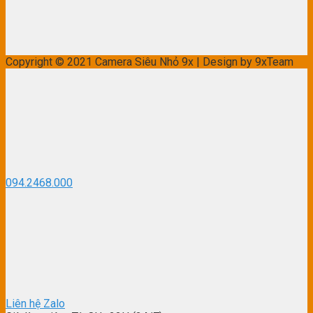
Copyright © 2021 Camera Siêu Nhỏ 9x | Design by 9xTeam
094.2468.000
Liên hệ Zalo