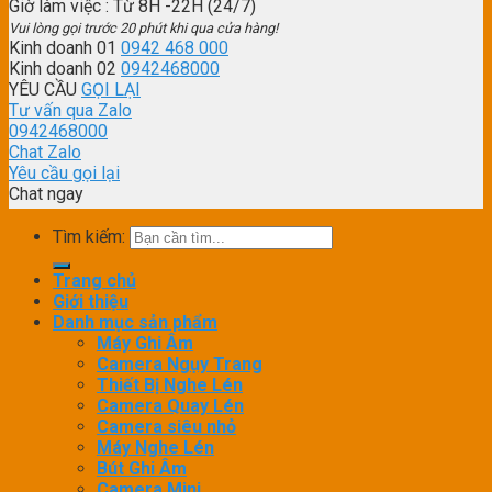
Giờ làm việc
: Từ 8H -22H (24/7)
Vui lòng gọi trước 20 phút khi qua cửa hàng!
Kinh doanh 01
0942 468 000
Kinh doanh 02
0942468000
YÊU CẦU
GỌI LẠI
Tư vấn qua Zalo
0942468000
Chat Zalo
Yêu cầu gọi lại
Chat ngay
Tìm kiếm:
Trang chủ
Giới thiệu
Danh mục sản phẩm
Máy Ghi Âm
Camera Ngụy Trang
Thiết Bị Nghe Lén
Camera Quay Lén
Camera siêu nhỏ
Máy Nghe Lén
Bút Ghi Âm
Camera Mini