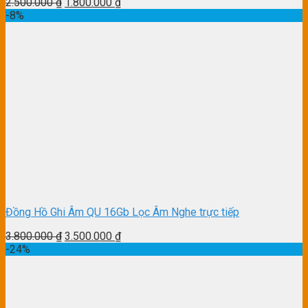
2.500.000
₫
1.800.000
₫
-8%
Đồng Hồ Ghi Âm QU 16Gb Lọc Âm Nghe trực tiếp
3.800.000
₫
3.500.000
₫
-24%