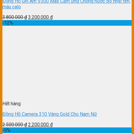
Đồng Hồ Ghi Âm V300 Max Cảm ứng Chống nước đo nhịp tim,
máu calo
3.800.000
₫
3.200.000
₫
-12%
Hết hàng
Đồng Hồ Camera 310 Vàng Gold Cho Nam Nữ
2.500.000
₫
2.200.000
₫
-9%