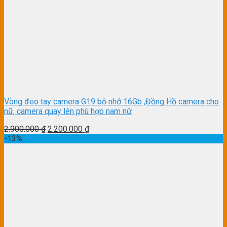
Vòng đeo tay camera G19 bộ nhớ 16Gb ,Đồng Hồ camera cho
nữ, camera quay lén phù hợp nam nữ
2.900.000
₫
2.200.000
₫
-13%