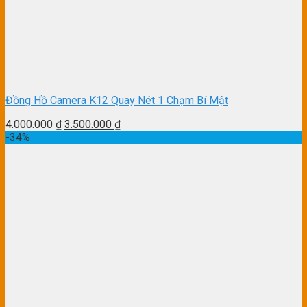
Đồng Hồ Camera K12 Quay Nét 1 Chạm Bí Mật
4.000.000
₫
3.500.000
₫
-34%