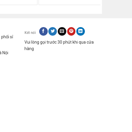
Kết nối
hối sỉ
Vui lòng gọi trước 30 phút khi qua cửa
hàng
à Nội