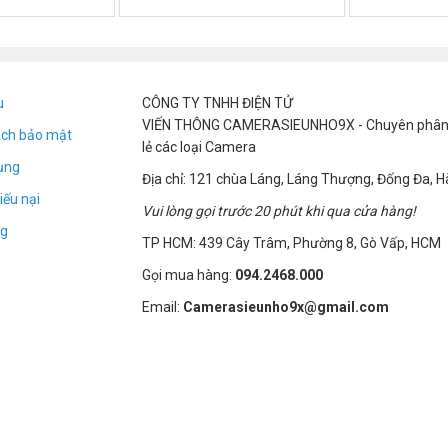
u
CÔNG TY TNHH ĐIỆN TỬ
)
VIẾN THÔNG CAMERASIEUNHO9X - Chuyên phân p
ách bảo mật
w8
lẻ các loại Camera
ụng
ời gian ghi
Địa chỉ: 121 chùa Láng, Láng Thượng, Đống Đa, H
iếu nại
Vui lòng gọi trước 20 phút khi qua cửa hàng!
g
TP HCM: 439 Cây Trâm, Phường 8, Gò Vấp, HCM
Gọi mua hàng:
094.2468.000
Email:
Camerasieunho9x@gmail.com