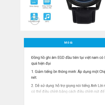
Mô tả
Đồng hồ ghi âm EGD đầu tiên tại việt nam có 
quá hiện đại
1. Giảm tiếng ồn thông minh: Áp dụng một Ch
nét.
2. Dễ sử dụng: hỗ trợ giọng nói tiếng Anh Lời n
có thể điều chỉnh bằng cách điều chỉnh nút để
khi Dung lượng ghi không đủ.