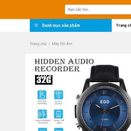
Skip
Tìm
to
kiếm:
content
Danh mục sản phẩm
Trang c
Trang chủ
/
Máy Ghi Âm
-20%