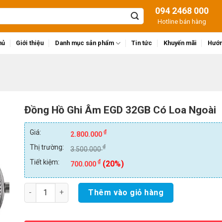
094 2468 000
Hotline bán hàng
hủ
Giới thiệu
Danh mục sản phẩm
Tin tức
Khuyến mãi
Hướn
Đồng Hồ Ghi Âm EGD 32GB Có Loa Ngoài
Giá:
₫
2.800.000
Thị trường:
₫
3.500.000
Tiết kiệm:
₫
(20%)
700.000
Số lượng
Thêm vào giỏ hàng