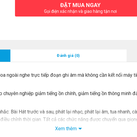
ĐẶT MUA NGAY
Gọi điện xác nhận và giao hàng tận nơi
Đánh giá (0)
loa ngoài nghe trực tiếp đoạn ghi âm mà không cần kết nối máy tí
ip chuyên nghiệp giảm tiếng ồn chính, giảm tiếng ồn thông minh 
hắc: Bài Hát trước và sau, phát lại nhạc, phát lại âm, tua nhanh, cài
 điều chỉnh thời gian. Tất cả các chức năng được chuyển qua giọng 
Xem thêm