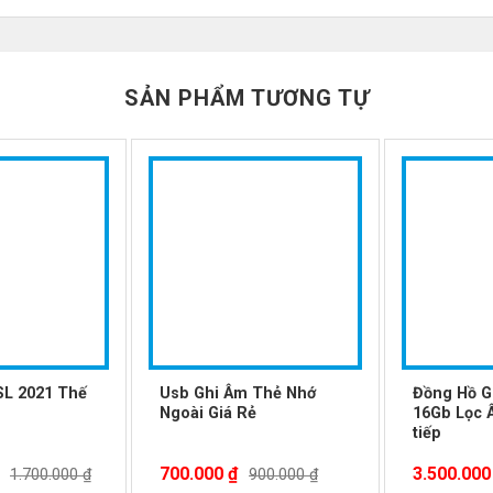
út để bắt đầu ghi âm tự động; nhấn một lần nữa để lưu ghi âm, 
hi lại bằng cách xem hoạt động của đèn báo. (Đèn báo có thể được
 nào.
SẢN PHẨM TƯƠNG TỰ
 dài, Ghi liên tục trong 16 giờ, có thể được sử dụng làm đồng hồ, h
p bạn thưởng thức âm nhạc mọi lúc, mọi nơi.
g, với âm thanh loa ngoài, không cần tai nghe, có thể nghe các b
c lớp học, các cuộc họp, ghi âm phỏng vấn, ghi âm lớp học, Phát lạ
-22%
-8%
SL 2021 Thế
Usb Ghi Âm Thẻ Nhớ
Đồng Hồ G
Ngoài Giá Rẻ
16Gb Lọc 
tiếp
700.000
₫
3.500.00
1.700.000
₫
900.000
₫