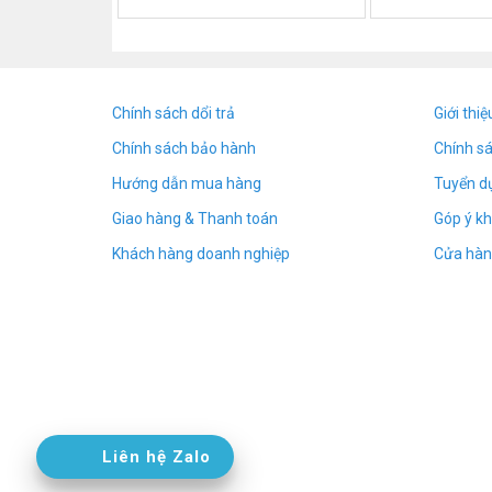
7. Cổng sạc điện thoại: Type-C
8. Loa: được hỗ trợ
9. xóa tập tin địa phương: Hỗ trợ
Chính sách dổi trả
Giới thiệ
10. kết nối OTG: Hỗ trợ (chỉ điện thoại Android
Chính sách bảo hành
Chính s
11. Hỗ trợ hệ thống: WindowXP/Vista/windo
Hướng dẫn mua hàng
Tuyển d
12. Dung lượng lưu trữ: 1GB, khoảng 12 giờ Th
Giao hàng & Thanh toán
Góp ý kh
13. Dung lượng bộ nhớ: 32GB
Khách hàng doanh nghiệp
Cửa hàn
14. Tốc độ Bit: 128kbps
15. Kiểu quai: Dây da/Silicone (tùy chọn)
Liên hệ Zalo