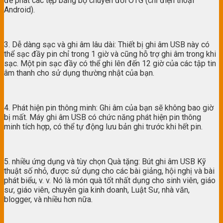
để phát các tệp bằng bộ chuyển đổi OTG (chỉ điện thoại
Android).
3. Dễ dàng sạc và ghi âm lâu dài: Thiết bị ghi âm USB này có
thể sạc đầy pin chỉ trong 1 giờ và cũng hỗ trợ ghi âm trong khi
sạc. Một pin sạc đầy có thể ghi lên đến 12 giờ của các tập tin
âm thanh cho sử dụng thường nhật của bạn.
4. Phát hiện pin thông minh: Ghi âm của bạn sẽ không bao giờ
bị mất. Máy ghi âm USB có chức năng phát hiện pin thông
minh tích hợp, có thể tự động lưu bản ghi trước khi hết pin.
5. nhiều ứng dụng và tùy chọn Quà tặng: Bút ghi âm USB Kỹ
thuật số nhỏ, được sử dụng cho các bài giảng, hội nghị và bài
phát biểu, v. v. Nó là món quà tốt nhất dụng cho sinh viên, giáo
sư, giáo viên, chuyên gia kinh doanh, Luật Sư, nhà văn,
blogger, và nhiều hơn nữa.