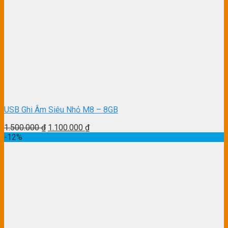
USB Ghi Âm Siêu Nhỏ M8 – 8GB
1.500.000
₫
1.100.000
₫
-12%