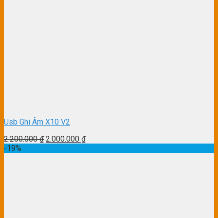
Usb Ghi Âm X10 V2
2.200.000
₫
2.000.000
₫
-19%