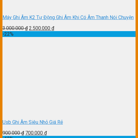
Máy Ghi Âm K2 Tự Động Ghi Âm Khi Có Âm Thanh Nói Chuyện
3.000.000
₫
2.500.000
₫
-22%
Usb Ghi Âm Siêu Nhỏ Giá Rẻ
900.000
₫
700.000
₫