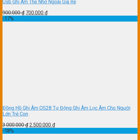
Usb Ghi Âm Thẻ Nhớ Ngoài Giá Rẻ
900.000
₫
700.000
₫
-17%
Đồng Hồ Ghi Âm OS28 Tự Động Ghi Âm Lọc Âm Cho Người
Lớn Trẻ Con
3.000.000
₫
2.500.000
₫
-18%