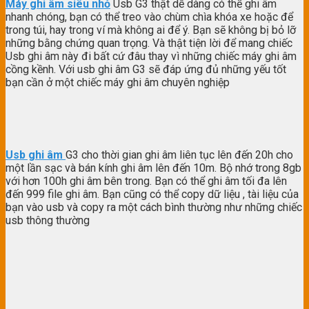
Máy ghi âm siêu nhỏ
Usb G3 thật dễ dàng có thể ghi âm
nhanh chóng, bạn có thể treo vào chùm chìa khóa xe hoặc để
trong túi, hay trong ví mà không ai để ý. Bạn sẽ không bị bỏ lỡ
những bằng chứng quan trọng. Và thật tiện lời để mang chiếc
Usb ghi âm này đi bất cứ đâu thay vì những chiếc máy ghi âm
cồng kềnh. Với usb ghi âm G3 sẽ đáp ứng đủ những yếu tốt
bạn cần ở một chiếc máy ghi âm chuyên nghiệp
Usb ghi âm
G3 cho thời gian ghi âm liên tục lên đến 20h cho
một lần sạc và bán kính ghi âm lên đến 10m. Bộ nhớ trong 8gb
với hơn 100h ghi âm bên trong. Bạn có thể ghi âm tối đa lên
đến 999 file ghi âm. Bạn cũng có thể copy dữ liệu , tài liệu của
bạn vào usb và copy ra một cách bình thường như những chiếc
usb thông thường