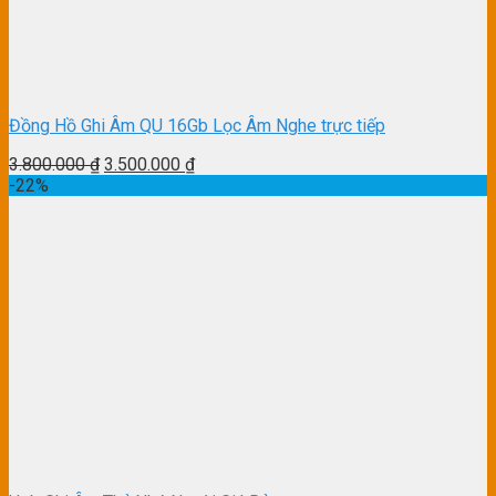
Đồng Hồ Ghi Âm QU 16Gb Lọc Âm Nghe trực tiếp
3.800.000
₫
3.500.000
₫
-22%