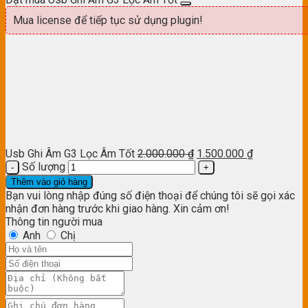
Mua license để tiếp tục sử dụng plugin!
Usb Ghi Âm G3 Lọc Âm Tốt
2.000.000
₫
1.500.000
₫
Số lượng
Thêm vào giỏ hàng
Bạn vui lòng nhập đúng số điện thoại để chúng tôi sẽ gọi xác
nhận đơn hàng trước khi giao hàng. Xin cảm ơn!
Thông tin người mua
Anh
Chị