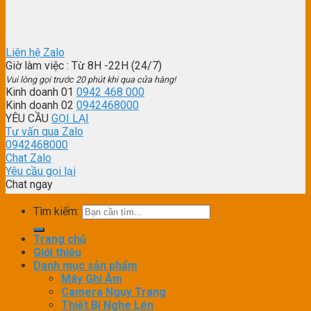
Liên hệ Zalo
Giờ làm việc
: Từ 8H -22H (24/7)
Vui lòng gọi trước 20 phút khi qua cửa hàng!
Kinh doanh 01
0942 468 000
Kinh doanh 02
0942468000
YÊU CẦU
GỌI LẠI
Tư vấn qua Zalo
0942468000
Chat Zalo
Yêu cầu gọi lại
Chat ngay
Tìm kiếm:
Trang chủ
Giới thiệu
Danh mục sản phẩm
Máy Ghi Âm
Camera Ngụy Trang
Thiết Bị Nghe Lén