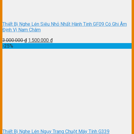
Thiết Bị Nghe Lén Siêu Nhỏ Nhất Hành Tinh GF09 Có Ghi Âm
Định Vị Nam Châm
3.000.000
₫
1.500.000
₫
-25%
Thiết Bị Nghe Lén Ngụy Trang Chuột Máy Tính G339