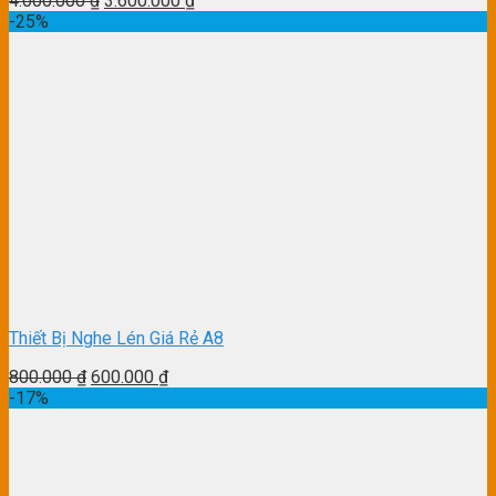
4.000.000
₫
3.600.000
₫
-25%
Thiết Bị Nghe Lén Giá Rẻ A8
800.000
₫
600.000
₫
-17%