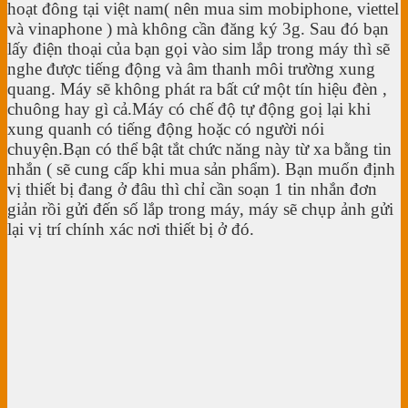
hoạt đông tại việt nam( nên mua sim mobiphone, viettel
và vinaphone ) mà không cần đăng ký 3g. Sau đó bạn
lấy điện thoại của bạn gọi vào sim lắp trong máy thì sẽ
nghe được tiếng động và âm thanh môi trường xung
quang. Máy sẽ không phát ra bất cứ một tín hiệu đèn ,
chuông hay gì cả.Máy có chế độ tự động goị lại khi
xung quanh có tiếng động hoặc có người nói
chuyện.Bạn có thể bật tắt chức năng này từ xa bằng tin
nhắn ( sẽ cung cấp khi mua sản phẩm). Bạn muốn định
vị thiết bị đang ở đâu thì chỉ cần soạn 1 tin nhắn đơn
giản rồi gửi đến số lắp trong máy, máy sẽ chụp ảnh gửi
lại vị trí chính xác nơi thiết bị ở đó.