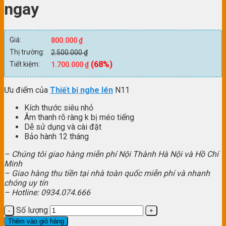
ngay
Giá:
800.000
₫
Thị trường:
2.500.000
₫
(68%)
Tiết kiệm:
1.700.000
₫
Ưu điểm của
Thiết bị nghe lén
N11
Kích thước siêu nhỏ
Âm thanh rõ ràng k bị méo tiếng
Dễ sử dụng và cài đặt
Bảo hành 12 tháng
– Chúng tôi giao hàng miễn phí Nội Thành Hà Nội và Hồ Chí
Minh
– Giao hàng thu tiền tại nhà toàn quốc miễn phí và nhanh
chóng uy tín
– Hotline: 0934.074.666
Số lượng
Thêm vào giỏ hàng