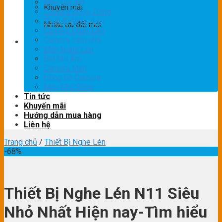
Máy Ghi Âm
Khuyến mãi
Camera Ngụy Trang
Thiết Bị Nghe Lén
Nhiều ưu đãi mới
Camera Quay Lén
Camera siêu nhỏ
Máy Nghe Lén
Bút Ghi Âm
Camera Mini
Đồng hồ Camera
Máy Phá Sóng
Tin tức
Khuyến mãi
Hướng dẫn mua hàng
Liên hệ
Trang chủ
/
Thiết Bị Nghe Lén
-68%
Thiết Bị Nghe Lén N11 Siêu
Nhỏ Nhất Hiện nay-Tìm hiểu