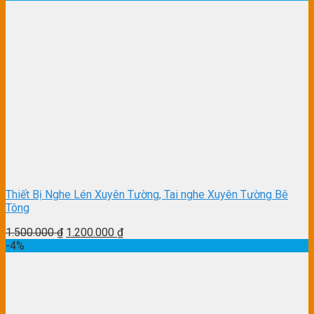
Thiết Bị Nghe Lén Xuyên Tường, Tai nghe Xuyên Tường Bê
Tông
1.500.000
₫
1.200.000
₫
-4%