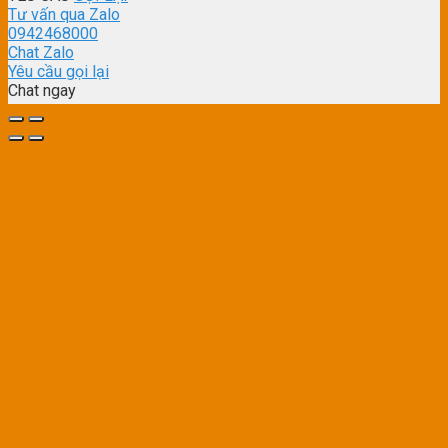
Tư vấn qua Zalo
0942468000
Chat Zalo
Yêu cầu gọi lại
Chat ngay