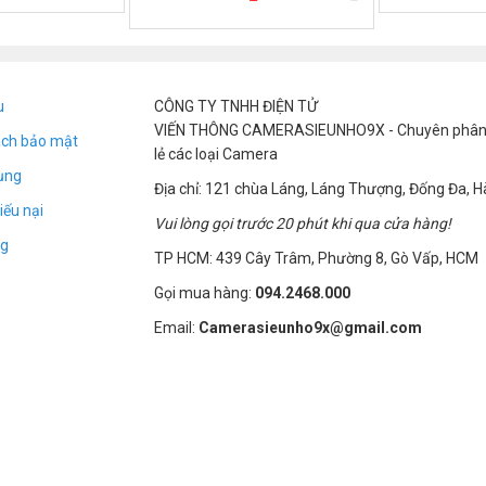
u
CÔNG TY TNHH ĐIỆN TỬ
VIẾN THÔNG CAMERASIEUNHO9X - Chuyên phân p
ách bảo mật
lẻ các loại Camera
ụng
t
Địa chỉ: 121 chùa Láng, Láng Thượng, Đống Đa, H
iếu nại
Vui lòng gọi trước 20 phút khi qua cửa hàng!
g
TP HCM: 439 Cây Trâm, Phường 8, Gò Vấp, HCM
biến rung, chống Báo Trộm, Đèn Pin, quét máy quay lỗ kim
Gọi mua hàng:
094.2468.000
4.25*0.94*0.59inch
Email:
Camerasieunho9x@gmail.com
nghe trộm, v. v.)
 Sau khi nghe âm thanh “nhỏ giọt”, hãy thả ngón tay ra và đèn đè
 và thiết bị giám sát không dây theo mặc định.
 một dấu nhắc âm thanh chỉ ra rằng có một nguồn phát xạ. Càng n