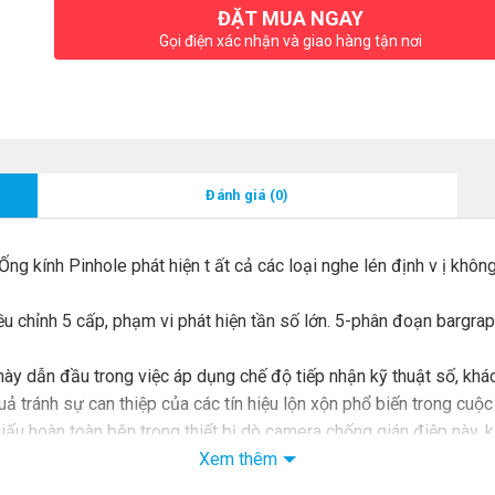
ĐẶT MUA NGAY
Gọi điện xác nhận và giao hàng tận nơi
Đánh giá (0)
 Ống kính Pinhole phát hiện t ất cả các loại nghe lén định v ị khôn
u chỉnh 5 cấp, phạm vi phát hiện tần số lớn. 5-phân đoạn bargra
y dẫn đầu trong việc áp dụng chế độ tiếp nhận kỹ thuật số, khác
uả tránh sự can thiệp của các tín hiệu lộn xộn phổ biến trong cu
ấu hoàn toàn bên trong thiết bị dò camera chống gián điệp này, k
camera gián điệp giấu kín.
Xem thêm
 dụng thẻ ngân hàng; khách du lịch lấy khách sạn làm nhà của họ