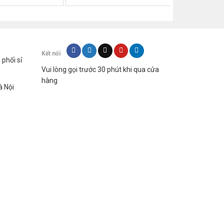
Kết nối
hối sỉ
Vui lòng gọi trước 30 phút khi qua cửa
hàng
à Nội
n báo màu xanh dương sẽ sáng lên. Khi bạn bật
hiều đèn đèn báo màu xanh dương, tín hiệu