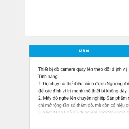
Mô tả
Thiết bị dò camera quay lén theo dõi đ ịnh v ị
Tính năng:
1. Độ nhạy có thể điều chỉnh được:Ngưỡng điề
để xác định vị trí mạnh mẽ thiết bị không dây.
2. Máy dò nghe lén chuyên nghiệp:Sản phẩm nà
chỉ mở rộng tần số thăm dò, mà còn có hiệu q
3. Xách tay và dễ sử dụng:Với ăng-ten được gi
biệt là khi quét ở những khu vực nhạy cảm có 
4. Người áp dụng:Những người thường xuyên sử