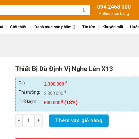
094 2468 000
Hotline bán hàng
hủ
Giới thiệu
Danh mục sản phẩm
Tin tức
Khuyến mãi
Hướn
Thiết Bị Dò Định Vị Nghe Lén X13
Giá:
₫
2.300.000
Thị trường:
₫
2.800.000
Tiết kiệm:
₫
(18%)
500.000
Số lượng
Thêm vào giỏ hàng