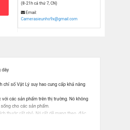
(8-21h cả thứ 7, CN)
Email:
Camerasieunho9x@gmail.com
g dây
ph chỉ số Vật Lý suy hao cung cấp khả năng
 với các sản phẩm trên thị trường. Nó không
ộc sống cho các sản phẩm.
ích thước rất nhỏ. Nó rất dễ mang theo, đặc
; phụ nữ xinh đẹp dễ bị chụp ảnh bí mật;