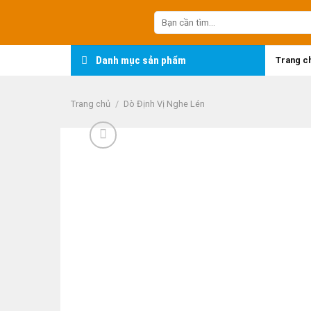
Skip
Tìm
to
kiếm:
content
Danh mục sản phẩm
Trang c
Trang chủ
/
Dò Định Vị Nghe Lén
-18%