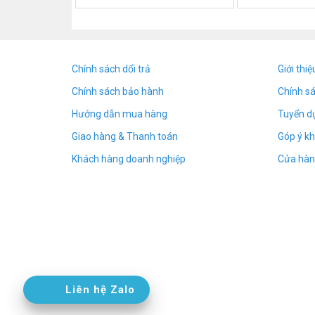
Tăng ăng-ten:-56dB
Bộ cấp nguồn sạc: DC5V/1A
Pin: Pin lithium polymer 3.7V/400mA
Độ nhạy: 5 cấp độ điều chỉnh
Chính sách dổi trả
Giới thiệ
Dãy tần số Dãy tần số nhận: 1MHz-6.5GHz
Chính sách bảo hành
Chính s
Phạm vi phát hiện tín hiệu: 5cm-8m
Hướng dẫn mua hàng
Tuyển d
Ống kính quang học: Kính lọc đặc biệt đặc biệ
Phạm vi Máy dò la-de: 10 cm – 6 M
Giao hàng & Thanh toán
Góp ý kh
Tài liệu: PC
Khách hàng doanh nghiệp
Cửa hàn
Khoảng cách quét: 1-10m
Chức năng: báo động âm thanh rung còi, cảm 
Kích thước sản phẩm: Khoảng 108*24*15mm/
Trọng lượng: 30g
Hướng dẫn sản phẩm:
A: Phát hiện sóng vô tuyến (Camera không dây/
(1) Nhấn và giữ công tắc điện trong 3-5 giây.
Liên hệ Zalo
máy, nó sẽ phát hiện chế độ Camera không dây
(2) nếu đèn Đèn xanh dương nhấp nháy, sẽ có