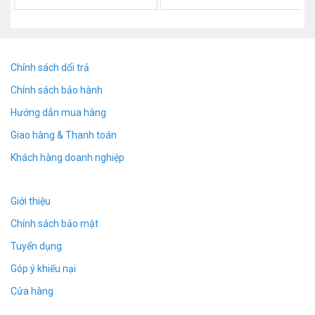
Phát hiện tần số ban nhạc: 50MHz-3GHz (MHz)
Giao diện sạc: Type-C
Giờ làm việc: liên tục trong khoảng 10 giờ
Bộ cấp Nguồn sạc: DC5V-1A
Chính sách dổi trả
Tăng ăng-ten:-56dB
Chính sách bảo hành
Pin: 3.7V/200mA Polymer Pin Lithium
Phạm vi công việc: 5 cm đến 5 mét
Hướng dẫn mua hàng
Kích thước bên ngoài: 139.40*34.60*11.50
Giao hàng & Thanh toán
Trọng lượng: 27.3g
Khách hàng doanh nghiệp
Phạm vi áp dụng: 10 cm đến 5 mét
Kiểu: Máy dò không dây
Giới thiệu
Chính sách bảo mật
Tuyển dụng
Góp ý khiếu nại
Cửa hàng