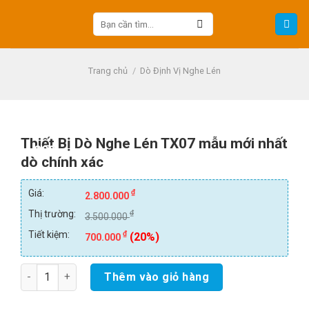
Skip
Tìm
to
kiếm:
content
Trang chủ
/
Dò Định Vị Nghe Lén
Thiết Bị Dò Nghe Lén TX07 mẫu mới nhất
-20%
dò chính xác
Giá:
₫
2.800.000
Thị trường:
₫
3.500.000
Tiết kiệm:
₫
(20%)
700.000
Số lượng
Thêm vào giỏ hàng