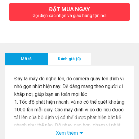
ĐẶT MUA NGAY
Gọi điện xác nhận và giao hàng tận nơi
Mô tả
Đánh giá (0)
Đây là máy dò nghe lén, dò camera quay lén đính vị
nhỏ gọn nhất hiện nay. Dễ dàng mang theo người đi
khắp nơi, giúp bạn an toàn mọi lúc
1. Tốc độ phát hiện nhanh, và nó có thể quét khoảng
1000 lần mỗi giây. Các máy định vị có dữ liệu được
tải lên của bộ định vị có thể được phát hiện bất kể
nhanh như thế nào. Độ nhạy cao hơn, phạm vi phát
hiện rộng hơn và phát hiện chính xác các nguồn tín
Xem thêm