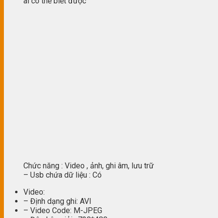
ai có thể biết được
Chức năng : Video , ảnh, ghi âm, lưu trữ
– Usb chứa dữ liệu : Có
Video:
– Định dạng ghi: AVI
– Video Code: M-JPEG