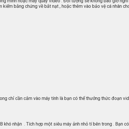
hông minh hoặc máy quay video . Đối tượng sẽ không bao giờ nghi 
tìm kiếm bằng chứng về bắt nạt , hoặc thêm vào bảo vệ cá nhân cho
xong chỉ cần cắm vào máy tính là bạn có thể thưởng thức đoạn vi
khó nhận . Tích hợp một siêu máy ảnh nhỏ tí bên trong . Bạn c