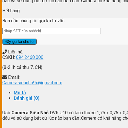
đâu và sử dụng bất cứ lúc nào bạn cần .Camera có khẳ năng ch
Hết hàng
Bạn cần chúng tôi gọi lại tư vấn
Liên hệ:
CSKH:
094.2468.000
(8-21h cả thứ 7, CN)
Email:
Camerasieunho9x@gmail.com
Mô tả
Đánh giá (0)
Usb
Camera Siêu Nhỏ
DVR U10 có kích thước 1,75 x 0,75 x 0,4
đâu và sử dụng bất cứ lúc nào bạn cần .Camera có khẳ năng ch