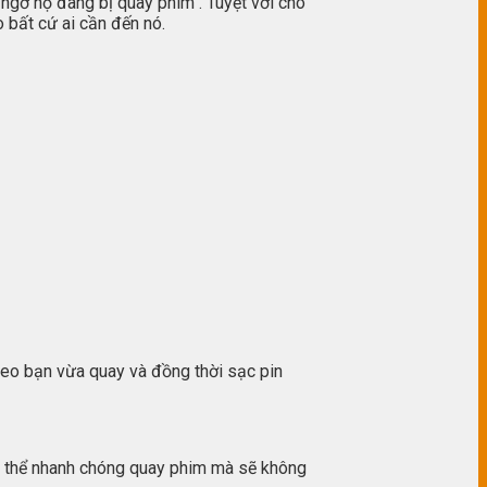
ngờ họ đang bị quay phim . Tuyệt vời cho
 bất cứ ai cần đến nó.
deo bạn vừa quay và đồng thời sạc pin
ó thể nhanh chóng quay phim mà sẽ không