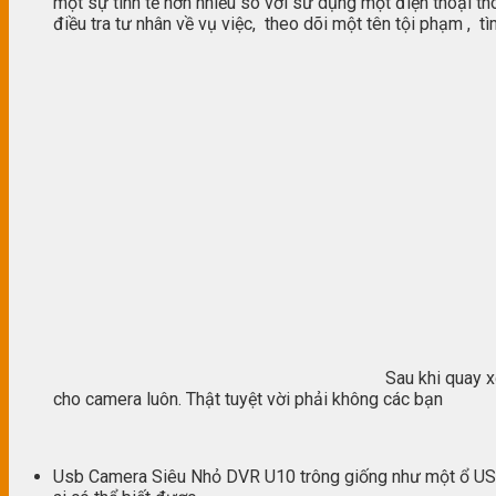
một sự tinh tế hơn nhiều so với sử dụng một điện thoại t
điều tra tư nhân về vụ việc, theo dõi một tên tội phạm , 
Sau khi quay 
cho camera luôn. Thật tuyệt vời phải không các bạn
Usb Camera Siêu Nhỏ DVR U10 trông giống như một ổ USB 