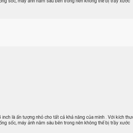
ống sốc, máy ảnh nằm sâu bên trong nên không thể bị trầy xước
 inch là ấn tượng nhỏ cho tất cả khả năng của mình . Với kích th
ống sốc, máy ảnh nằm sâu bên trong nên không thể bị trầy xước