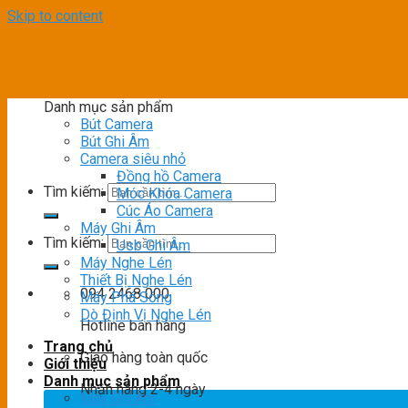
Skip to content
Danh mục sản phẩm
Bút Camera
Bút Ghi Âm
Camera siêu nhỏ
Đồng hồ Camera
Tìm kiếm:
Móc Khóa Camera
Cúc Áo Camera
Máy Ghi Âm
Tìm kiếm:
Usb Ghi Âm
Máy Nghe Lén
Thiết Bị Nghe Lén
094 2468 000
Máy Phá Sóng
Dò Định Vị Nghe Lén
Hotline bán hàng
Trang chủ
Giao hàng toàn quốc
Giới thiệu
Danh mục sản phẩm
Nhận hàng 2-4 ngày
Máy Ghi Âm