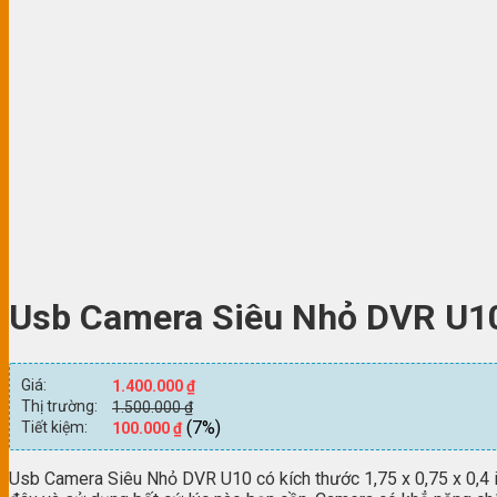
Usb Camera Siêu Nhỏ DVR U1
Giá:
1.400.000
₫
Thị trường:
1.500.000
₫
(7%)
Tiết kiệm:
100.000
₫
Usb Camera Siêu Nhỏ DVR U10 có kích thước 1,75 x 0,75 x 0,4 in