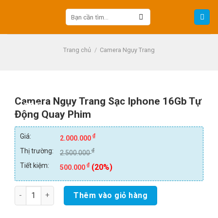
Skip
Tìm
to
kiếm:
content
Trang chủ
/
Camera Ngụy Trang
Camera Ngụy Trang Sạc Iphone 16Gb Tự
-20%
Động Quay Phim
Giá:
₫
2.000.000
Thị trường:
₫
2.500.000
Tiết kiệm:
₫
(20%)
500.000
Số lượng
Thêm vào giỏ hàng