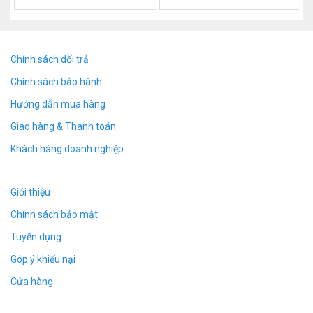
chứng khi bạn vắng nhà những người dám
vụng trộm trong gia đình bạn hoàn toàn tuyệt
vời
Chính sách dổi trả
Chính sách bảo hành
Hướng dẫn mua hàng
Giao hàng & Thanh toán
Khách hàng doanh nghiệp
Giới thiệu
Chính sách bảo mật
Tuyển dụng
Góp ý khiếu nại
Cửa hàng
Sạc iphone camera
cho chất lượng quay
phim Full HD cực nét với góc quay khá