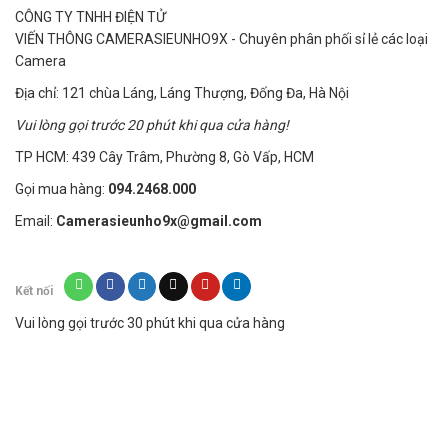
CÔNG TY TNHH ĐIỆN TỬ
rộng.Bộ nhớ trong 16gb cho thời lượng quay
VIẾN THÔNG CAMERASIEUNHO9X - Chuyên phân phối sỉ lẻ các loại
phim cực dài và tự động chèn khi đầy bộ nhớ.
Camera
Đặc điểm kỹ thuật:
Địa chỉ: 121 chùa Láng, Láng Thượng, Đống Đa, Hà Nội
Vui lòng gọi trước 20 phút khi qua cửa hàng!
Định dạng video: AVI
TP HCM: 439 Cây Trâm, Phường 8, Gò Vấp, HCM
– Mã hóa video: M-JPEG
– Độ phân giải video: 1920 * 1080
Gọi mua hàng:
094.2468.000
– Tỷ lệ hình ảnh: 4: 3
Email:
Camerasieunho9x@gmail.com
– Đầu ra: 110v ~ 220v
– Ngõ vào: 5V-1A
Kết nối
– Giao diện: 5pin USB
Vui lòng gọi trước 30 phút khi qua cửa hàng
– Kích thước: 4.5×2.5×2.5cm
– Chơi phần mềm: Hệ điều hành đi kèm với
phần mềm chơi video chính hoặc
– Hệ điều hành: ALL WINDOWS Win 10,