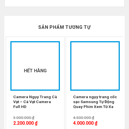
SẢN PHẨM TƯƠNG TỰ
-27%
-11%
Sạc iphone camera
có đặc điểm tuyệt vời đó
HẾT HÀNG
là ngụy trang rất tốt,vẫn dùng để sạc các loại
điện thoại bình thường ,ngoài ra là một chiếc
camera quay lén ngụy trang hoàn toàn tuyệt
Camera Ngụy Trang Cà
Camera ngụy trang cốc
Vạt – Cà Vạt Camera
sạc Samsung Tự Động
vời.
Full HD
Quay Phim Xem Từ Xa
Sạc iphone camera
có thể dùng để theo dõi
3.000.000
₫
4.500.000
₫
osin ,quản lý nhân viên hoặc quay lại bằng
2.200.000
₫
4.000.000
₫