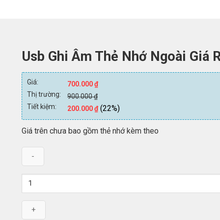
Usb Ghi Âm Thẻ Nhớ Ngoài Giá 
Giá:
700.000
₫
Thị trường:
900.000
₫
Tiết kiệm:
(22%)
200.000
₫
Giá trên chưa bao gồm thẻ nhớ kèm theo
Số
lượng