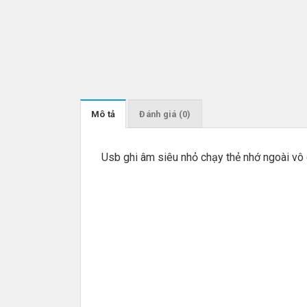
Mô tả
Đánh giá (0)
Usb ghi âm siêu nhỏ chạy thẻ nhớ ngoài vô c