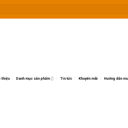
i thiệu
Danh mục sản phẩm
Tin tức
Khuyến mãi
Hướng dẫn mu