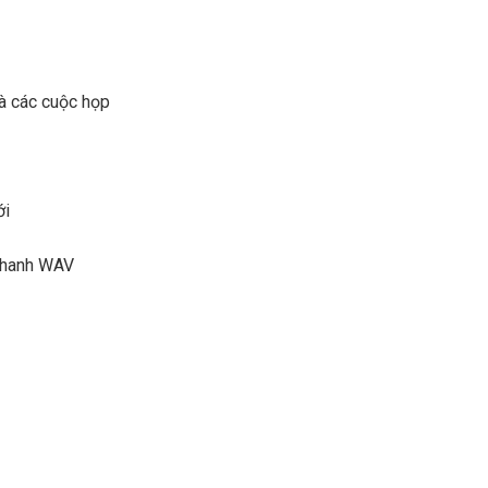
à các cuộc họp
ới
 thanh WAV