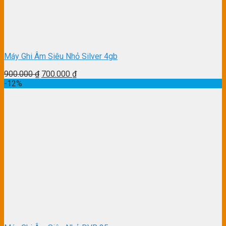
Máy Ghi Âm Siêu Nhỏ Silver 4gb
900.000
₫
700.000
₫
-12%