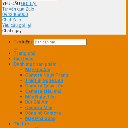
YÊU CẦU
GỌI LẠI
Tư vấn qua Zalo
0942468000
Chat Zalo
Yêu cầu gọi lại
Chat ngay
Tìm kiếm:
Trang chủ
Giới thiệu
Danh mục sản phẩm
Máy Ghi Âm
Camera Ngụy Trang
Thiết Bị Nghe Lén
Camera Quay Lén
Camera siêu nhỏ
Máy Nghe Lén
Bút Ghi Âm
Camera Mini
Đồng hồ Camera
Máy Phá Sóng
Tin tức