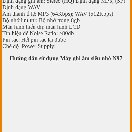
Định dạng ghi âm: Stereo (HQ) Định dạng MP3, (SP)
Định dạng WAV
Âm thanh tỉ lệ: MP3 (64Kbps); WAV (512Kbps)
Bộ nhớ lưu trữ: Bộ nhớ trong 8gb
Màn hình hiển thị: màn hình LCD
Tín hiệu để Noise Ratio: ≥80db
Pin sạc: Hết pin sạc lại được
Chế độ Power Supply:
Hướng dẫn sử dụng Máy ghi âm siêu nhỏ N97