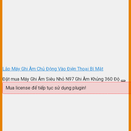
Lắp Máy Ghi Âm Chủ Động Vào Điện Thoại Bí Mật
Đặt mua Máy Ghi Âm Siêu Nhỏ N97 Ghi Âm Khủng 360 Độ
Mua license để tiếp tục sử dụng plugin!