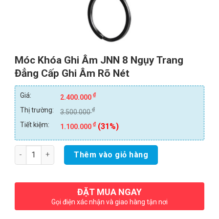
Móc Khóa Ghi Âm JNN 8 Ngụy Trang
Đẳng Cấp Ghi Âm Rõ Nét
Giá:
₫
2.400.000
Thị trường:
₫
3.500.000
Tiết kiệm:
₫
(31%)
1.100.000
Số lượng
Thêm vào giỏ hàng
ĐẶT MUA NGAY
Gọi điện xác nhận và giao hàng tận nơi