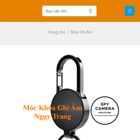
Skip
Tìm
to
kiếm:
content
Trang chủ
/
Máy Ghi Âm
-31%