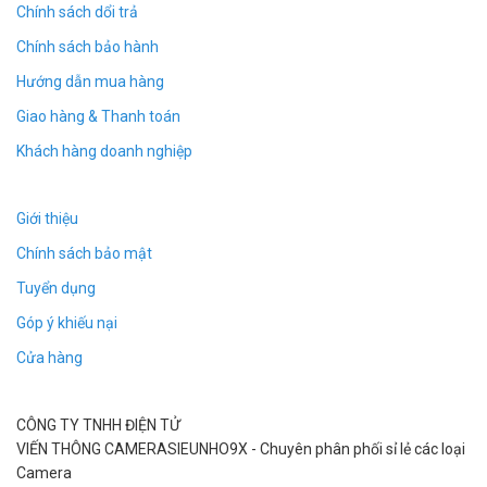
Chính sách dổi trả
Tốc độ bit ghi: 192kbps
Chính sách bảo hành
Trọng lượng: khoảng 31,3g
Hướng dẫn mua hàng
kích thước: 70x34x9mm
Giao hàng & Thanh toán
Vật chất: ABS + Hợp kim nhôm
Khách hàng doanh nghiệp
Giới thiệu
Chính sách bảo mật
Tuyển dụng
Góp ý khiếu nại
Cửa hàng
CÔNG TY TNHH ĐIỆN TỬ
VIẾN THÔNG CAMERASIEUNHO9X - Chuyên phân phối sỉ lẻ các loại
Camera