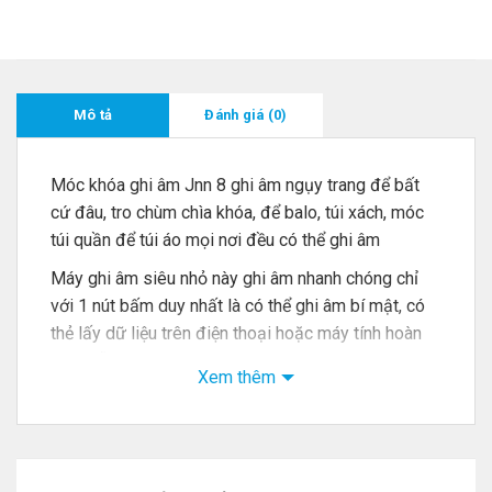
Mô tả
Đánh giá (0)
Móc khóa ghi âm Jnn 8 ghi âm ngụy trang để bất
cứ đâu, tro chùm chìa khóa, để balo, túi xách, móc
túi quần để túi áo mọi nơi đều có thể ghi âm
Máy ghi âm siêu nhỏ này ghi âm nhanh chóng chỉ
với 1 nút bấm duy nhất là có thể ghi âm bí mật, có
thẻ lấy dữ liệu trên điện thoại hoặc máy tính hoàn
toàn dễ dàng
Xem thêm
Ghi âm khi có âm thanh, không tạm dừng, quản lý
hiệu quả, tận hưởng công nghệ âm thanh thông minh
Sắp xếp phần mềm và phần cứng, tối ưu hóa và