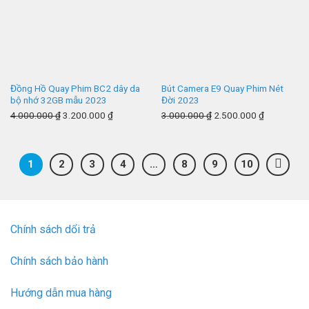
Đồng Hồ Quay Phim BC2 dây da
Bút Camera E9 Quay Phim Nét
bộ nhớ 32GB mẫu 2023
Đời 2023
4.000.000
₫
3.200.000
₫
3.000.000
₫
2.500.000
₫
1
2
3
4
…
8
9
10
Chính sách dổi trả
Chính sách bảo hành
Hướng dẫn mua hàng