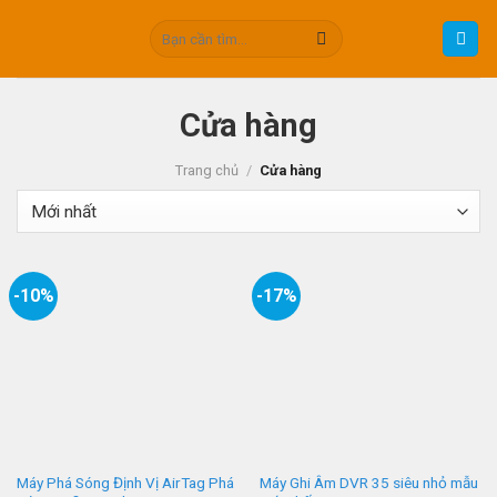
Skip
Tìm
to
kiếm:
content
Cửa hàng
Trang chủ
/
Cửa hàng
-10%
-17%
Máy Phá Sóng Định Vị AirTag Phá
Máy Ghi Âm DVR 35 siêu nhỏ mẫu