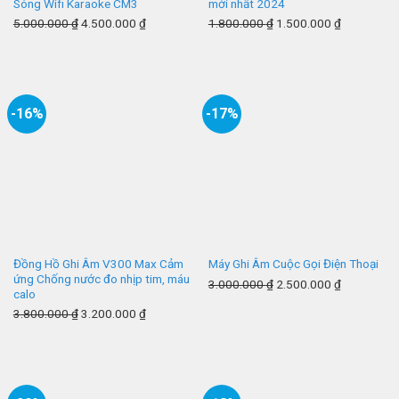
Sóng Wifi Karaoke CM3
mới nhất 2024
5.000.000
₫
4.500.000
₫
1.800.000
₫
1.500.000
₫
-16%
-17%
Đồng Hồ Ghi Âm V300 Max Cảm
Máy Ghi Âm Cuộc Gọi Điện Thoại
ứng Chống nước đo nhịp tim, máu
3.000.000
₫
2.500.000
₫
calo
3.800.000
₫
3.200.000
₫