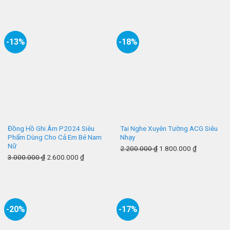
-13%
-18%
Đồng Hồ Ghi Âm P2024 Siêu
Tai Nghe Xuyên Tường ACG Siêu
Phẩm Dùng Cho Cả Em Bé Nam
Nhạy
Nữ
2.200.000
₫
1.800.000
₫
3.000.000
₫
2.600.000
₫
-20%
-17%