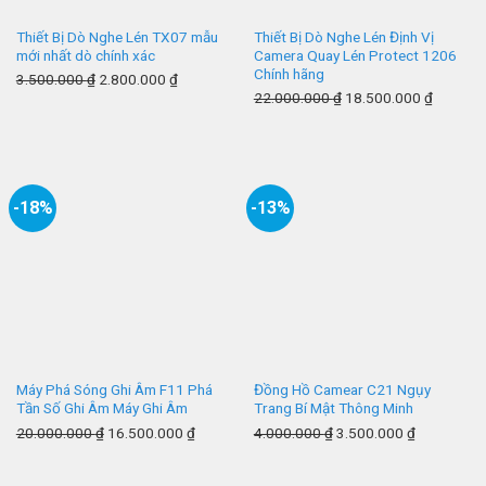
Thiết Bị Dò Nghe Lén TX07 mẫu
Thiết Bị Dò Nghe Lén Định Vị
mới nhất dò chính xác
Camera Quay Lén Protect 1206
Chính hãng
3.500.000
₫
2.800.000
₫
22.000.000
₫
18.500.000
₫
-18%
-13%
Máy Phá Sóng Ghi Âm F11 Phá
Đồng Hồ Camear C21 Ngụy
Tần Số Ghi Âm Máy Ghi Âm
Trang Bí Mật Thông Minh
20.000.000
₫
16.500.000
₫
4.000.000
₫
3.500.000
₫