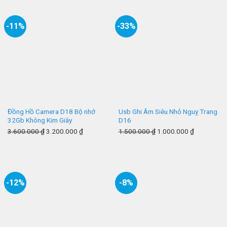
-11%
-33%
Đồng Hồ Camera D18 Bộ nhớ
Usb Ghi Âm Siêu Nhỏ Nguỵ Trang
32Gb Không Kim Giây
D16
3.600.000
₫
3.200.000
₫
1.500.000
₫
1.000.000
₫
-12%
-8%