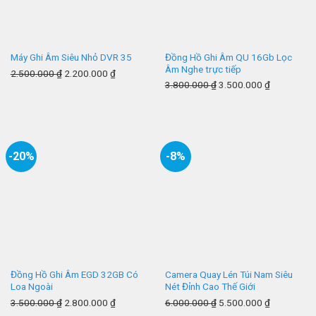
Đồng Hồ Ghi Âm QU 16Gb Lọc
Máy Ghi Âm Siêu Nhỏ DVR 35
Âm Nghe trực tiếp
2.500.000
₫
2.200.000
₫
3.800.000
₫
3.500.000
₫
-20%
-8%
Đồng Hồ Ghi Âm EGD 32GB Có
Camera Quay Lén Túi Nam Siêu
Loa Ngoài
Nét Đỉnh Cao Thế Giới
3.500.000
₫
2.800.000
₫
6.000.000
₫
5.500.000
₫